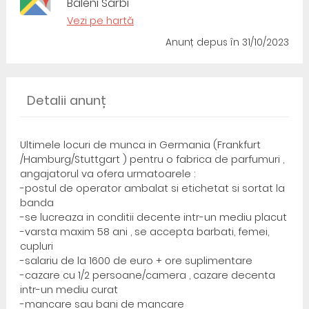
Baleni Sarbi
Vezi pe hartă
Anunț depus
în 31/10/2023
Detalii anunț
Ultimele locuri de munca in Germania (Frankfurt
/Hamburg/Stuttgart ) pentru o fabrica de parfumuri ,
angajatorul va ofera urmatoarele :
-postul de operator ambalat si etichetat si sortat la
banda
-se lucreaza in conditii decente intr-un mediu placut
-varsta maxim 58 ani , se accepta barbati, femei,
cupluri
-salariu de la 1600 de euro + ore suplimentare
-cazare cu 1/2 persoane/camera , cazare decenta
intr-un mediu curat
-mancare sau bani de mancare