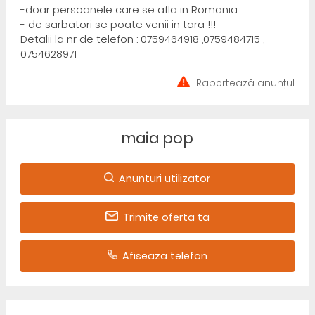
-doar persoanele care se afla in Romania
- de sarbatori se poate venii in tara !!!
Detalii la nr de telefon : 0759464918 ,0759484715 ,
0754628971
Raportează anunțul
maia pop
Anunturi utilizator
Trimite oferta ta
Afiseaza telefon