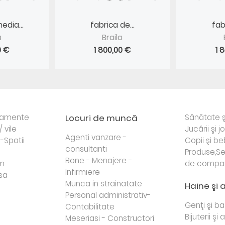
edia...
fabrica de...
fab
a
Braila
0 €
1 800,00 €
1 
rtamente
Locuri de muncă
Sănătate ş
/ vile
Jucării şi j
Agenti vanzare -
i-Spatii
Copii şi be
consultanti
Produse,Se
Bone - Menajere -
sm
de compa
Infirmiere
sa
Munca in strainatate
Haine şi 
Personal administrativ-
Genţi şi b
Contabilitate
Bijuterii şi
Meseriasi - Constructori