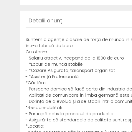
Detalii anunț
Suntem o agenție plasare de forță de muncă în s
într-o fabrică de bere
Ce oferim:
- Salariu atractiv, incepand de la 1800 de euro
- *Locuri de muncă stabile
- *Cazare Asigurată, taransport organizat
- *Asistență Profesională
*Căutăm:
- Persoane dornice să facă parte din industria d
- Abilități de comunicare în limba germană este 
- Dorința de a evolua și a se stabili într-o comun
*Responsabilități:
- Participă activ la procesul de producție
- Asigură-te că standardele de calitate sunt res
*Locația: