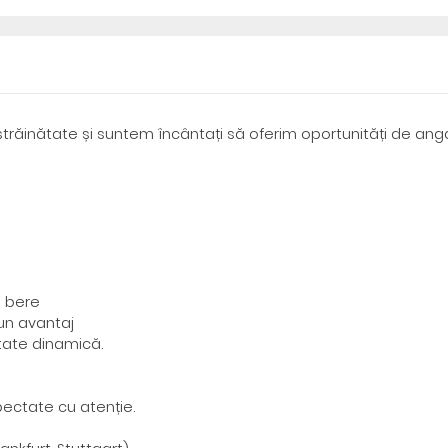
trăinătate și suntem încântați să oferim oportunități de ang
e bere
un avantaj
itate dinamică.
pectate cu atenție.