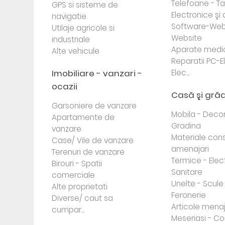
Telefoane - Tab
GPS si sisteme de
Electronice ş
navigatie
Software-Web
Utilaje agricole si
Website
industriale
Aparate medi
Alte vehicule
Reparatii PC-E
Imobiliare - vanzari -
Elec...
ocazii
Casă şi gră
Garsoniere de vanzare
Mobila - Decor
Apartamente de
Gradina
vanzare
Materiale cons
Case/ Vile de vanzare
amenajari
Terenuri de vanzare
Termice - Elec
Birouri - Spatii
Sanitare
comerciale
Unelte - Scule
Alte proprietati
Feronerie
Diverse/ caut sa
Articole mena
cumpar...
Meseriasi - Co