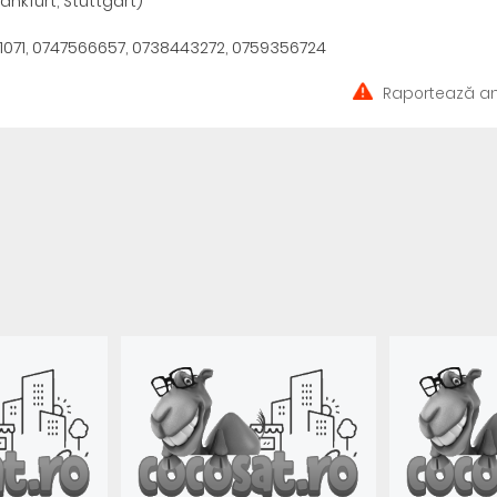
nkfurt, Stuttgart)
1071, 0747566657, 0738443272, 0759356724
Raportează an