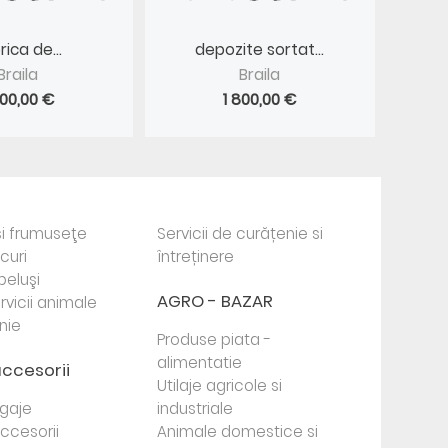
rica de...
depozite sortat...
Braila
Braila
800,00 €
1 800,00 €
i frumuseţe
Servicii de curățenie si
ocuri
întreținere
beluşi
AGRO - BAZAR
rvicii animale
nie
Produse piata -
alimentatie
accesorii
Utilaje agricole si
agaje
industriale
 accesorii
Animale domestice si