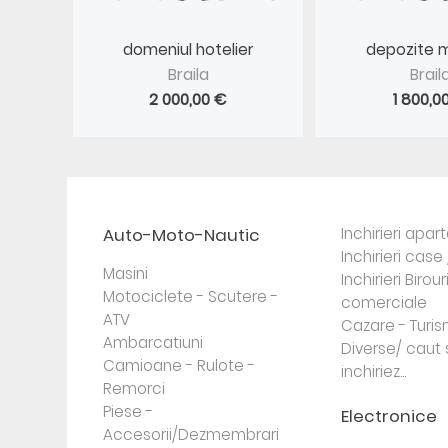
domeniul hotelier
depozite m
Braila
Brail
2 000,00 €
1 800,0
Auto-Moto-Nautic
Inchirieri apa
Inchirieri case 
Masini
Inchirieri Birour
Motociclete - Scutere -
comerciale
ATV
Cazare - Turi
Ambarcatiuni
Diverse/ caut 
Camioane - Rulote -
inchiriez...
Remorci
Piese -
Electronice
Accesorii/Dezmembrari