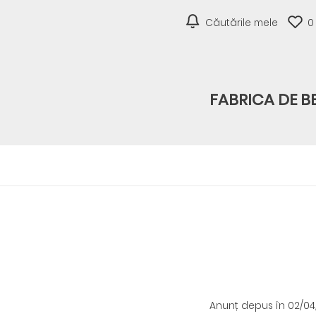
Căutările mele
0
FABRICA DE B
Anunț depus
în 02/0