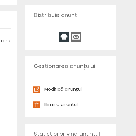
Distribuie anunț
ajare
Gestionarea anunțului
Modifică anunțul
Elimină anunțul
Statistici privind anunțul