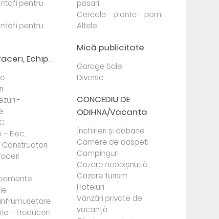
antofi pentru
pasari
Cereale - plante - pomi
antofi pentru
Altele
Mică publicitate
faceri, Echip.
Garage Sale
to -
Diverse
i
CONCEDIU DE
ezuri -
e
ODIHNA/Vacanta
PC –
Închirieri și cabane
– Elec...
Camere de oaspeti
- Constructori
Campinguri
faceri
Cazare neobișnuită
Cazare turism
ipamente
Hoteluri
le
Vânzări private de
e infrumusetare
vacanță
te - Traduceri