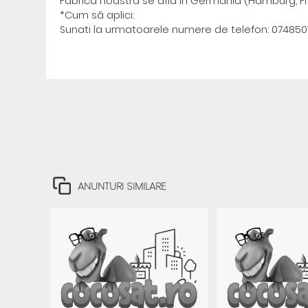
Fabrica noastră se afla in Germania (Hamburg, Fra
*Cum să aplici:
Sunati la urmatoarele numere de telefon: 074850
ANUNTURI SIMILARE