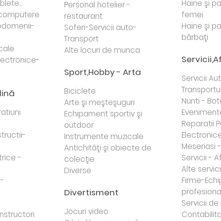
lete...
Haine şi p
Personal hotelier -
i computere
femei
restaurant
domenii-
Haine şi p
Soferi-Servicii auto-
bărbaţi
Transport
cale
Alte locuri de munca
Servicii,A
lectronice-
Sport,Hobby - Arta
Servicii Au
Transportur
Biciclete
dină
Nunti - Bot
Arte şi meşteşuguri
atiuni
Eveniment
Echipament sportiv şi
Reparatii 
outdoor
tructii-
Electronice 
Instrumente muzicale
Meseriasi 
Antichităţi şi obiecte de
trice -
Servicii - A
colecţie
Alte servici
Diverse
 -
Firme-Ech
Divertisment
profesiona
j
Servicii d
Jocuri video
nstructori
Contabilita