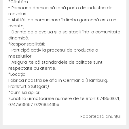
*Căutăm:
- Persoane dornice să facă parte din industria de
mezeluri
- Abilități de comunicare în limba germană este un
avantaj
- Dorința de a evolua și a se stabili într-o comunitate
dinamică.
*Responsabilități:
- Participă activ la procesul de producție a
mezelurilor
- Asigură-te că standardele de calitate sunt
respectate cu atenție.
*Locația:
Fabrica noastră se afla in Germania (Hamburg,
Frankfurt, Stuttgart)
*Cum să aplici:
Sunati la urmatoarele numere de telefon: 0748501071,
0747566657, 0726844655
Raportează anunțul