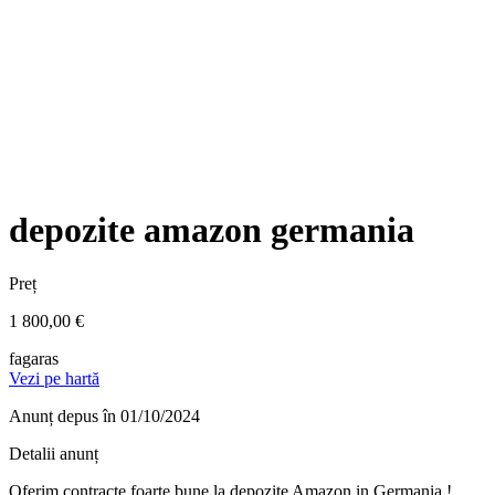
depozite amazon germania
Preț
1 800,00 €
fagaras
Vezi pe hartă
Anunț depus
în 01/10/2024
Detalii anunț
Oferim contracte foarte bune la depozite Amazon in Germania !