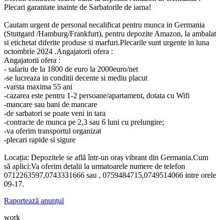
Plecari garantate inainte de Sarbatorile de iarna!
Cautam urgent de personal necalificat pentru munca in Germania
(Stuttgard /Hamburg/Frankfurt), pentru depozite Amazon, la ambalat
si etichetat diferite produse si marfuri.Plecarile sunt urgente in luna
octombrie 2024 .Angajatorii ofera :
Angajatorii ofera :
- salariu de la 1800 de euro la 2000euro/net
-se lucreaza in conditii decente si mediu placut
-varsta maxima 55 ani
-cazarea este pentru 1-2 persoane/apartament, dotata cu Wifi
-mancare sau bani de mancare
-de sarbatori se poate veni in tara
-contracte de munca pe 2,3 sau 6 luni cu prelungire;
-va oferim transportul organizat
-plecari rapide si sigure
Locația: Depozitele se află într-un oraș vibrant din Germania.Cum
să aplici:Va oferim detalii la urmatoarele numere de telefon
0712263597,0743331666 sau , 0759484715,0749514066 intre orele
09-17.
Raportează anunțul
work