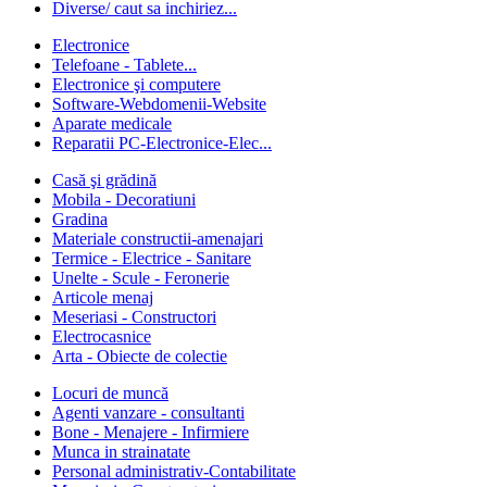
Diverse/ caut sa inchiriez...
Electronice
Telefoane - Tablete...
Electronice şi computere
Software-Webdomenii-Website
Aparate medicale
Reparatii PC-Electronice-Elec...
Casă şi grădină
Mobila - Decoratiuni
Gradina
Materiale constructii-amenajari
Termice - Electrice - Sanitare
Unelte - Scule - Feronerie
Articole menaj
Meseriasi - Constructori
Electrocasnice
Arta - Obiecte de colectie
Locuri de muncă
Agenti vanzare - consultanti
Bone - Menajere - Infirmiere
Munca in strainatate
Personal administrativ-Contabilitate