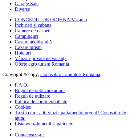
Garage Sale
Diverse
CONCEDIU DE ODIHNA/Vacanta
Închirieri și cabane
Camere de oaspeti
Campinguri
Cazare neobișnuită
Cazare turism
Hoteluri
Vânzări private de vacanță
Oferte agro turism Romania
Copyright & copy;
Cocosat.ro - anunturi Romania
F.A.Q.
Reguli de publicare anunt
Reguli de utilizare
Politica de confidentialitate
Cookies
Tu stii cum sa iti vinzi apartamentul urgent? Cocosat.ro te
ajuta!
Lista web-domenii si parteneri
Contacteaza-ne