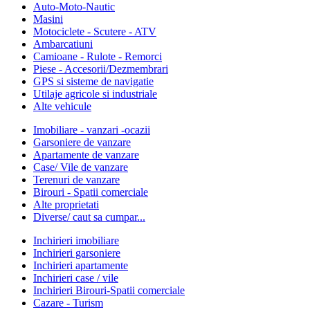
Auto-Moto-Nautic
Masini
Motociclete - Scutere - ATV
Ambarcatiuni
Camioane - Rulote - Remorci
Piese - Accesorii/Dezmembrari
GPS si sisteme de navigatie
Utilaje agricole si industriale
Alte vehicule
Imobiliare - vanzari -ocazii
Garsoniere de vanzare
Apartamente de vanzare
Case/ Vile de vanzare
Terenuri de vanzare
Birouri - Spatii comerciale
Alte proprietati
Diverse/ caut sa cumpar...
Inchirieri imobiliare
Inchirieri garsoniere
Inchirieri apartamente
Inchirieri case / vile
Inchirieri Birouri-Spatii comerciale
Cazare - Turism