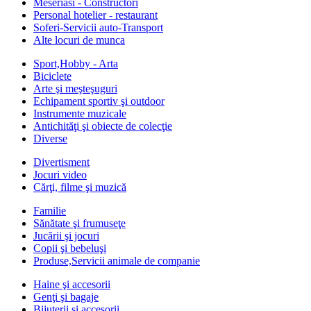
Meseriasi - Constructori
Personal hotelier - restaurant
Soferi-Servicii auto-Transport
Alte locuri de munca
Sport,Hobby - Arta
Biciclete
Arte şi meşteşuguri
Echipament sportiv şi outdoor
Instrumente muzicale
Antichităţi şi obiecte de colecţie
Diverse
Divertisment
Jocuri video
Cărţi, filme şi muzică
Familie
Sănătate şi frumuseţe
Jucării şi jocuri
Copii şi bebeluşi
Produse,Servicii animale de companie
Haine şi accesorii
Genţi şi bagaje
Bijuterii şi accesorii