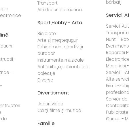
bărbaţi
Transport
cale
Alte locuri de munca
Servicii,A
lectronice-
Sport,Hobby - Arta
Servicii Au
Transportur
Biciclete
dină
Nunti - Bot
Arte şi meşteşuguri
atiuni
Eveniment
Echipament sportiv şi
Reparatii 
outdoor
tructii-
Electronice 
Instrumente muzicale
Meseriasi 
Antichităţi şi obiecte de
trice -
Servicii - A
colecţie
Alte servici
Diverse
 -
Firme-Ech
Divertisment
profesiona
j
Servicii d
Jocuri video
nstructori
Contabilita
Cărţi, filme şi muzică
e
Publicitate 
e de
Cursuri - M
Familie