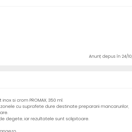
Anunț depus
în 24/1
 inox si crom PROMAX, 350 ml.
zonele cu suprafete dure destinate prepararii mancarurilor,
are.
 degete, iar rezultatele sunt sclipitoare.
range.ro