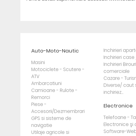
Auto-Moto-Nautic
Inchirieri apa
Inchirieri case 
Masini
Inchirieri Birour
Motociclete - Scutere -
comerciale
ATV
Cazare - Turi
Ambarcatiuni
Diverse/ caut 
Camioane - Rulote -
inchiriez...
Remorci
Piese -
Electronice
Accesorii/Dezmembrari
Telefoane - Tab
GPS si sisteme de
Electronice ş
navigatie
Software-Web
Utilaje agricole si