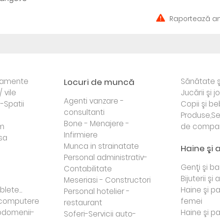
Raportează an
rtamente
Locuri de muncă
Sănătate ş
/ vile
Jucării şi j
Agenti vanzare -
i-Spatii
Copii şi be
consultanti
Produse,Se
Bone - Menajere -
sm
de compa
Infirmiere
sa
Munca in strainatate
Haine şi 
Personal administrativ-
Genţi şi b
Contabilitate
Bijuterii şi
Meseriasi - Constructori
lete...
Haine şi p
Personal hotelier -
i computere
femei
restaurant
domenii-
Haine şi p
Soferi-Servicii auto-