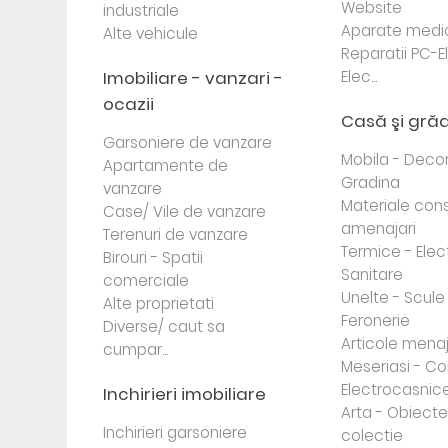
Website
industriale
Aparate medi
Alte vehicule
Reparatii PC-E
Imobiliare - vanzari -
Elec...
ocazii
Casă şi gră
Garsoniere de vanzare
Mobila - Decor
Apartamente de
Gradina
vanzare
Materiale cons
Case/ Vile de vanzare
amenajari
Terenuri de vanzare
Termice - Elec
Birouri - Spatii
Sanitare
comerciale
Unelte - Scule
Alte proprietati
Feronerie
Diverse/ caut sa
Articole mena
cumpar...
Meseriasi - Co
Electrocasnic
Inchirieri imobiliare
Arta - Obiect
Inchirieri garsoniere
colectie