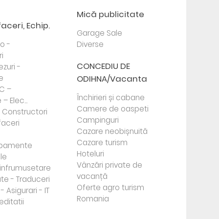
Mică publicitate
faceri, Echip.
Garage Sale
to -
Diverse
i
CONCEDIU DE
ezuri -
e
ODIHNA/Vacanta
PC –
Închirieri și cabane
– Elec...
Camere de oaspeti
- Constructori
Campinguri
faceri
Cazare neobișnuită
Cazare turism
ipamente
Hoteluri
le
Vânzări private de
e infrumusetare
vacanță
te - Traduceri
Oferte agro turism
- Asigurari - IT
Romania
editatii