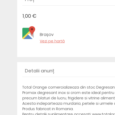
1,00 €
Brașov
Vezi pe hartă
Detalii anunț
Total Orange comercializeaza din stoc Degresant
Promax degresant inox si crom este ideal pentru 
precum blaturi de lucru, frigidere si vitrine aliment
Acesta indeparteaza murdaria, petele si urmele de
Produs fabricat in Romania.
Pentru detalii suplimentare accesati: www.totalo