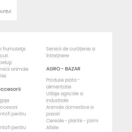
unțul
i frumuseţe
Servicii de curățenie si
ocuri
întreținere
beluşi
AGRO - BAZAR
rvicii animale
nie
Produse piata -
alimentatie
accesorii
Utilaje agricole si
agaje
industriale
 accesorii
Animale domestice si
antofi pentru
pasari
Cereale - plante - pomi
antofi pentru
Altele