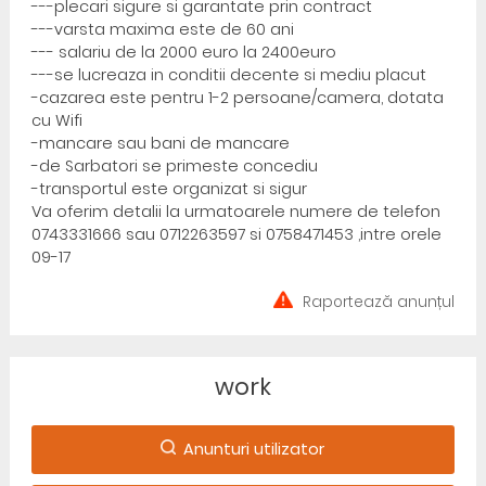
---plecari sigure si garantate prin contract
---varsta maxima este de 60 ani
--- salariu de la 2000 euro la 2400euro
---se lucreaza in conditii decente si mediu placut
-cazarea este pentru 1-2 persoane/camera, dotata
cu Wifi
-mancare sau bani de mancare
-de Sarbatori se primeste concediu
-transportul este organizat si sigur
Va oferim detalii la urmatoarele numere de telefon
0743331666 sau 0712263597 si 0758471453 ,intre orele
09-17
Raportează anunțul
work
Anunturi utilizator