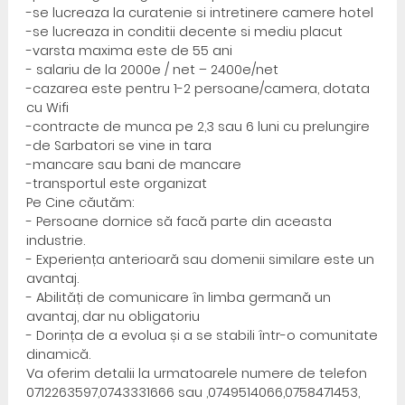
-se lucreaza la curatenie si intretinere camere hotel
-se lucreaza in conditii decente si mediu placut
-varsta maxima este de 55 ani
- salariu de la 2000e / net – 2400e/net
-cazarea este pentru 1-2 persoane/camera, dotata
cu Wifi
-contracte de munca pe 2,3 sau 6 luni cu prelungire
-de Sarbatori se vine in tara
-mancare sau bani de mancare
-transportul este organizat
Pe Cine căutăm:
- Persoane dornice să facă parte din aceasta
industrie.
- Experiența anterioară sau domenii similare este un
avantaj.
- Abilități de comunicare în limba germană un
avantaj, dar nu obligatoriu
- Dorința de a evolua și a se stabili într-o comunitate
dinamică.
Va oferim detalii la urmatoarele numere de telefon
0712263597,0743331666 sau ,0749514066,0758471453,