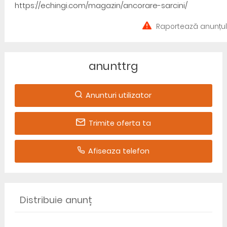
https://echingi.com/magazin/ancorare-sarcini/
Raportează anunțul
anunttrg
Anunturi utilizator
Trimite oferta ta
Afiseaza telefon
Distribuie anunț