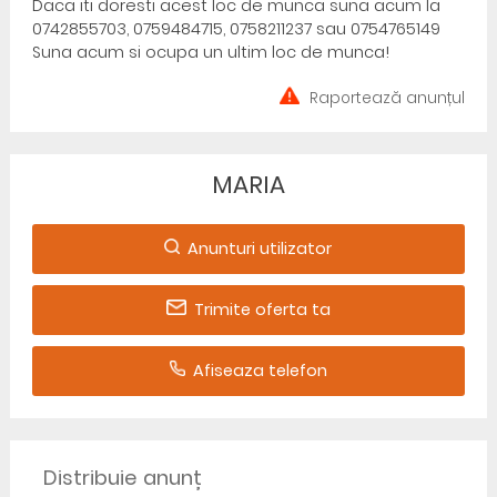
Daca iti doresti acest loc de munca suna acum la
0742855703, 0759484715, 0758211237 sau 0754765149
Suna acum si ocupa un ultim loc de munca!
Raportează anunțul
MARIA
Anunturi utilizator
Trimite oferta ta
Afiseaza telefon
Distribuie anunț