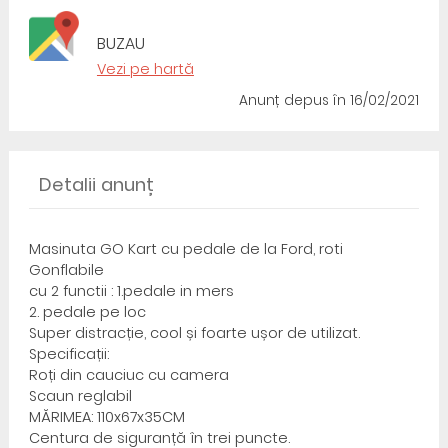
BUZAU
Vezi pe hartă
Anunț depus
în 16/02/2021
Detalii anunț
Masinuta GO Kart cu pedale de la Ford, roti
Gonflabile
cu 2 functii : 1.pedale in mers
2. pedale pe loc
Super distracție, cool și foarte ușor de utilizat.
Specificații:
Roți din cauciuc cu camera
Scaun reglabil
MĂRIMEA: 110x67x35CM
Centura de siguranță în trei puncte.