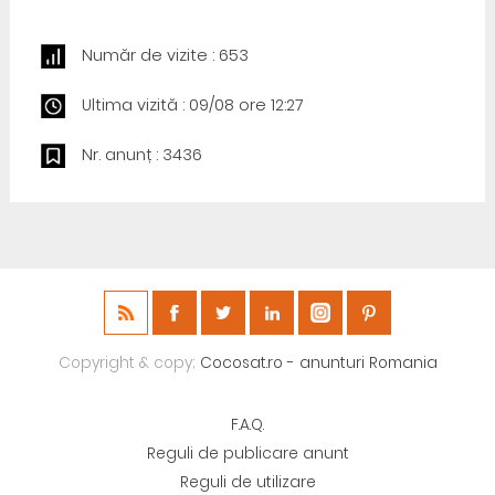
Număr de vizite : 653
Ultima vizită : 09/08 ore 12:27
Nr. anunț : 3436
Copyright & copy;
Cocosat.ro - anunturi Romania
F.A.Q.
Reguli de publicare anunt
Reguli de utilizare