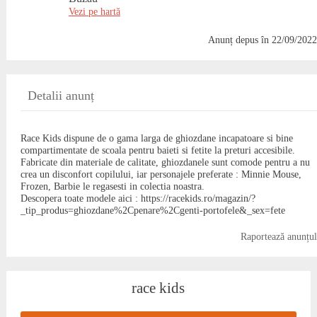
Vezi pe hartă
Anunț depus
în 22/09/2022
Detalii anunț
Race Kids dispune de o gama larga de ghiozdane incapatoare si bine
compartimentate de scoala pentru baieti si fetite la preturi accesibile.
Fabricate din materiale de calitate, ghiozdanele sunt comode pentru a nu
crea un disconfort copilului, iar personajele preferate : Minnie Mouse,
Frozen, Barbie le regasesti in colectia noastra.
Descopera toate modele aici : https://racekids.ro/magazin/?
_tip_produs=ghiozdane%2Cpenare%2Cgenti-portofele&_sex=fete
Raportează anunțul
race kids