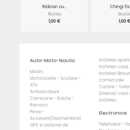
Ridicari cu...
Chingi fix
Buzau
Buza
1,00 €
1,00 
Auto-Moto-Nautic
Inchirieri apa
Inchirieri case 
Masini
Inchirieri Birour
Motociclete - Scutere -
comerciale
ATV
Cazare - Turi
Ambarcatiuni
Diverse/ caut 
Camioane - Rulote -
inchiriez...
Remorci
Piese -
Electronice
Accesorii/Dezmembrari
Telefoane - Tab
GPS si sisteme de