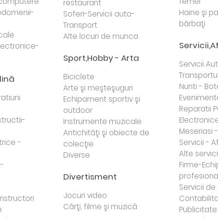
i computere
femei
restaurant
domenii-
Haine şi p
Soferi-Servicii auto-
bărbaţi
Transport
cale
Alte locuri de munca
Servicii,A
lectronice-
Sport,Hobby - Arta
Servicii Au
Transportur
Biciclete
dină
Nunti - Bot
Arte şi meşteşuguri
atiuni
Eveniment
Echipament sportiv şi
Reparatii 
outdoor
tructii-
Electronice 
Instrumente muzicale
Meseriasi 
Antichităţi şi obiecte de
trice -
Servicii - A
colecţie
Alte servici
Diverse
 -
Firme-Ech
Divertisment
profesiona
j
Servicii d
Jocuri video
nstructori
Contabilita
Cărţi, filme şi muzică
e
Publicitate 