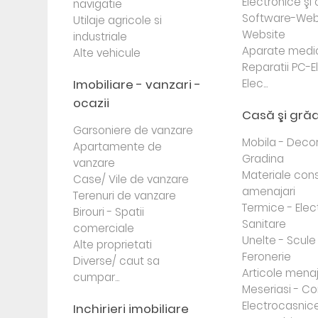
Electronice ş
navigatie
Software-Web
Utilaje agricole si
Website
industriale
Aparate medi
Alte vehicule
Reparatii PC-E
Imobiliare - vanzari -
Elec...
ocazii
Casă şi gră
Garsoniere de vanzare
Mobila - Decor
Apartamente de
Gradina
vanzare
Materiale cons
Case/ Vile de vanzare
amenajari
Terenuri de vanzare
Termice - Elec
Birouri - Spatii
Sanitare
comerciale
Unelte - Scule
Alte proprietati
Feronerie
Diverse/ caut sa
Articole mena
cumpar...
Meseriasi - Co
Electrocasnic
Inchirieri imobiliare