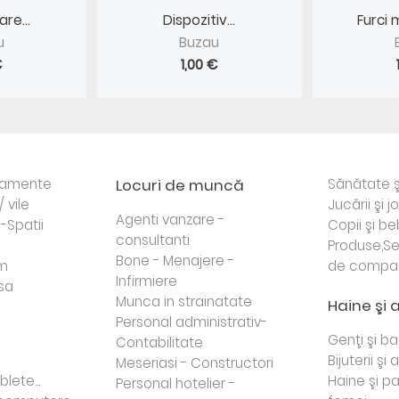
are...
Dispozitiv...
Furci 
u
Buzau
€
1,00 €
rtamente
Locuri de muncă
Sănătate ş
/ vile
Jucării şi j
Agenti vanzare -
i-Spatii
Copii şi be
consultanti
Produse,Se
Bone - Menajere -
sm
de compa
Infirmiere
sa
Munca in strainatate
Haine şi 
Personal administrativ-
Genţi şi b
Contabilitate
Bijuterii şi
Meseriasi - Constructori
lete...
Haine şi p
Personal hotelier -