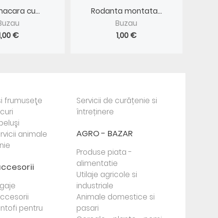
macara cu...
Rodanta montata...
Buzau
Buzau
1,00 €
1,00 €
i frumuseţe
Servicii de curățenie si
ocuri
întreținere
beluşi
AGRO - BAZAR
rvicii animale
nie
Produse piata -
alimentatie
accesorii
Utilaje agricole si
agaje
industriale
 accesorii
Animale domestice si
antofi pentru
pasari