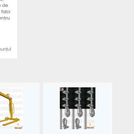
e de
falci
entru
unțul