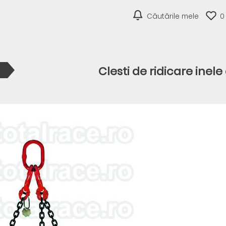
Căutările mele
0
Clesti de ridicare inel
i