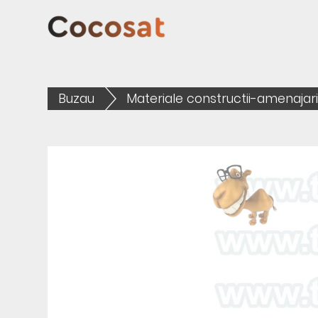
Buzau
Materiale constructii-amenajar