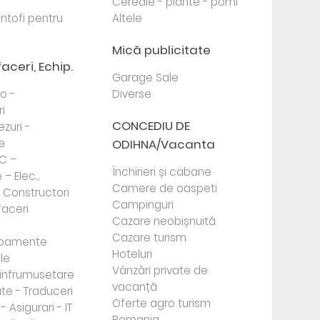
Cereale - plante - pomi
antofi pentru
Altele
Mică publicitate
faceri, Echip.
Garage Sale
to -
Diverse
i
CONCEDIU DE
ezuri -
e
ODIHNA/Vacanta
PC –
Închirieri și cabane
– Elec...
Camere de oaspeti
- Constructori
Campinguri
faceri
Cazare neobișnuită
Cazare turism
ipamente
Hoteluri
le
Vânzări private de
e infrumusetare
vacanță
te - Traduceri
Oferte agro turism
- Asigurari - IT
Romania