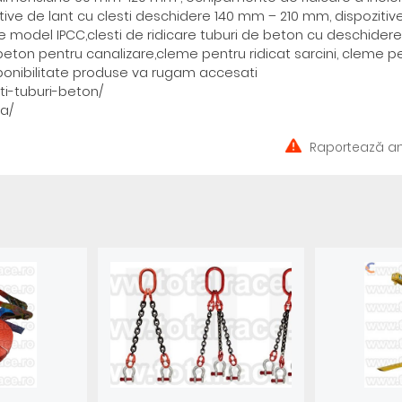
e de lant cu clesti deschidere 140 mm – 210 mm, dispozitiv
re model IPCC,clesti de ridicare tuburi de beton cu deschidere 
 beton pentru canalizare,cleme pentru ridicat sarcini, cleme p
isponibilitate produse va rugam accesati
ti-tuburi-beton/
-a/
Raportează an