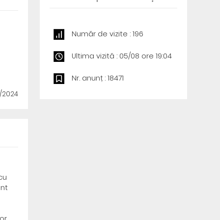
Număr de vizite : 196
Ultima vizită : 05/08 ore 19:04
Nr. anunț : 18471
8/2024
cu
ant
or