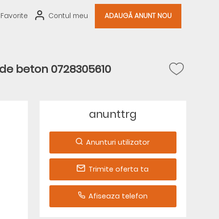
Favorite
Contul meu
ADAUGĂ ANUNT NOU
e de beton 0728305610
anunttrg
Anunturi utilizator
Trimite oferta ta
Afiseaza telefon