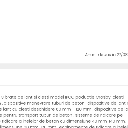
Anunț depus
în 27/0
u 3 brate de lant si clesti model IPCC poductie Crosby; clesti
, dispozitive manevrare tuburi de beton , dispozitive de lant 
e lant cu clesti deschidere 60 mm – 120 mm , dispozitive de l
e pentru transport tuburi de beton , sisteme de ridicare pe
e ridicare a inelelor de beton cu dimensiune 40 mm-140 mm,
 dimensiune 60 mm-120 mm , echipamente de ridicare a inelel