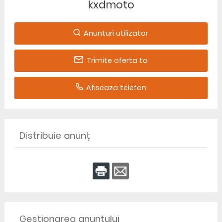
kxdmoto
Anunturi utilizator
Trimite oferta ta
Afiseaza telefon
Distribuie anunț
Gestionarea anunțului