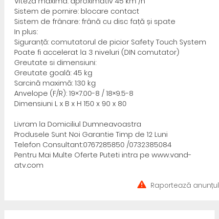
Viteza maximă: aproximativ 45 km /h
Sistem de pornire: blocare contact
Sistem de frânare: frână cu disc față și spate
In plus:
Siguranță: comutatorul de picior Safety Touch System
Poate fi accelerat la 3 niveluri (DIN comutator)
Greutate si dimensiuni:
Greutate goală: 45 kg
Sarcină maximă: 130 kg
Anvelope (F/R): 19×7.00-8 / 18×9.5-8
Dimensiuni L x B x H 150 x 90 x 80
Livram la Domiciliul Dumneavoastra
Produsele Sunt Noi Garantie Timp de 12 Luni
Telefon Consultant:0767285850 /0732385084
Pentru Mai Multe Oferte Puteti intra pe www.vand-
atv.com
Raportează anunțul