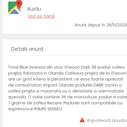
Buzău
Vezi pe hartă
Anunț depus
în 26/10/2023
Detalii anunț
Total Blue livreaza din stoc G’woon Dark 36 paduri cafea
prajita, fabricata in Olanda. Cafeaua prajita de la G’woon
are un gust intens si persistent ce este foarte apreciat
de consumatori. Import Olanda, padurile DARK contin o
cafea prajita si macinata cu o densitate si cremozitate
speciala. O cutie contine 36 de monodoze, paduri a cate
7 grame de cafea fiecare. Padurile sunt compatibile cu
espressorul PHILIPS SENSEO.
Raportează anunțul