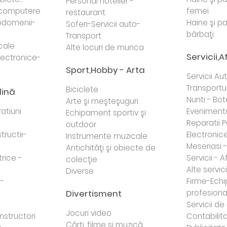
Personal hotelier -
i computere
femei
restaurant
domenii-
Haine şi p
Soferi-Servicii auto-
bărbaţi
Transport
cale
Alte locuri de munca
Servicii,A
lectronice-
Sport,Hobby - Arta
Servicii Au
Transportur
Biciclete
dină
Nunti - Bot
Arte şi meşteşuguri
atiuni
Eveniment
Echipament sportiv şi
Reparatii 
outdoor
tructii-
Electronice 
Instrumente muzicale
Meseriasi 
Antichităţi şi obiecte de
trice -
Servicii - A
colecţie
Alte servici
Diverse
 -
Firme-Ech
Divertisment
profesiona
j
Servicii d
Jocuri video
nstructori
Contabilita
Cărţi, filme şi muzică