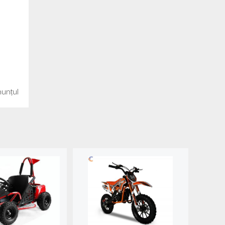
unțul