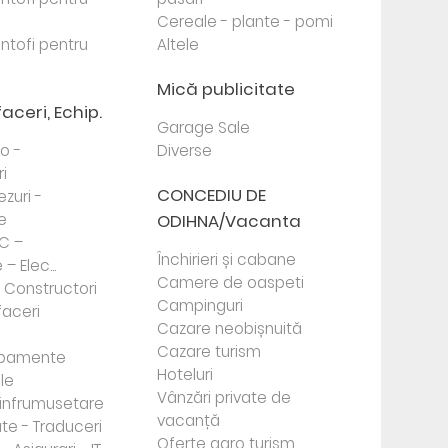
Cereale - plante - pomi
antofi pentru
Altele
Mică publicitate
faceri, Echip.
Garage Sale
to -
Diverse
i
CONCEDIU DE
ezuri -
e
ODIHNA/Vacanta
PC –
Închirieri și cabane
– Elec...
Camere de oaspeti
- Constructori
Campinguri
faceri
Cazare neobișnuită
Cazare turism
ipamente
Hoteluri
le
Vânzări private de
e infrumusetare
vacanță
te - Traduceri
Oferte agro turism