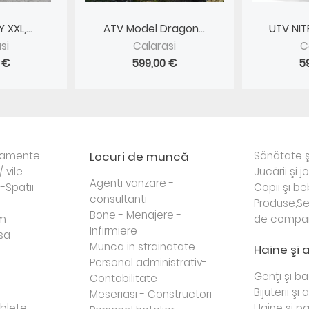
XXL,...
ATV Model Dragon...
UTV NIT
si
Calarasi
C
 €
599,00 €
5
rtamente
Locuri de muncă
Sănătate ş
/ vile
Jucării şi j
Agenti vanzare -
i-Spatii
Copii şi be
consultanti
Produse,Se
Bone - Menajere -
sm
de compa
Infirmiere
sa
Munca in strainatate
Haine şi 
Personal administrativ-
Genţi şi b
Contabilitate
Bijuterii şi
Meseriasi - Constructori
lete...
Haine şi p