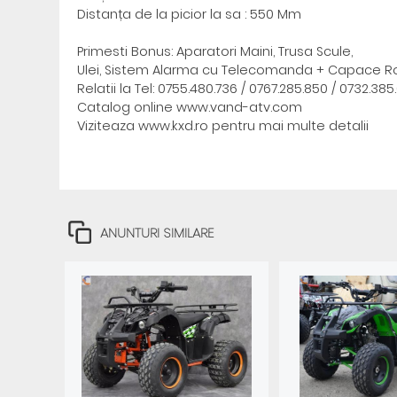
Distanța de la picior la sa : 550 Mm
Primesti Bonus: Aparatori Maini, Trusa Scule,
Ulei, Sistem Alarma cu Telecomanda + Capace Ro
Relatii la Tel: 0755.480.736 / 0767.285.850 / 0732.385
Catalog online www.vand-atv.com
Viziteaza www.kxd.ro pentru mai multe detalii
ANUNTURI SIMILARE