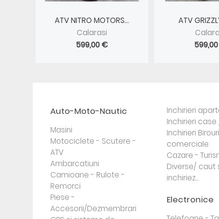
ATV NITRO MOTORS...
ATV GRIZZLY 
Calarasi
Calara
599,00 €
599,00
Auto-Moto-Nautic
Inchirieri apa
Inchirieri case 
Masini
Inchirieri Birour
Motociclete - Scutere -
comerciale
ATV
Cazare - Turi
Ambarcatiuni
Diverse/ caut 
Camioane - Rulote -
inchiriez...
Remorci
Piese -
Electronice
Accesorii/Dezmembrari
Telefoane - Tab