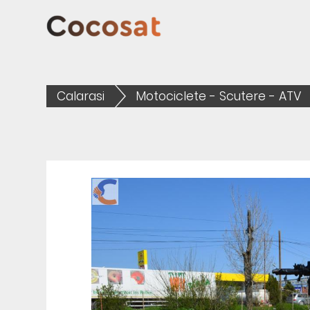
Calarasi
Motociclete - Scutere - ATV