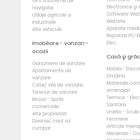
GPS si sisteme de
Electronice ş
navigatie
Software-Web
Utilaje agricole si
Website
industriale
Aparate medi
Alte vehicule
Reparatii PC-E
Imobiliare - vanzari -
Elec...
ocazii
Casă şi gră
Garsoniere de vanzare
Mobila - Decor
Apartamente de
Gradina
vanzare
Materiale cons
Case/ Vile de vanzare
amenajari
Terenuri de vanzare
Termice - Elec
Birouri - Spatii
Sanitare
comerciale
Unelte - Scule
Alte proprietati
Feronerie
Diverse/ caut sa
Articole mena
cumpar...
Meseriasi - Co