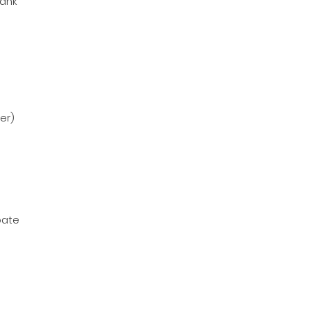
Bank
er)
pate