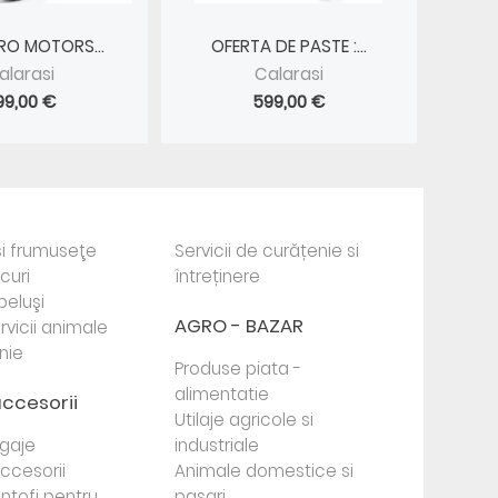
RO MOTORS...
OFERTA DE PASTE :...
alarasi
Calarasi
99,00 €
599,00 €
i frumuseţe
Servicii de curățenie si
ocuri
întreținere
beluşi
AGRO - BAZAR
rvicii animale
nie
Produse piata -
alimentatie
accesorii
Utilaje agricole si
agaje
industriale
 accesorii
Animale domestice si
antofi pentru
pasari