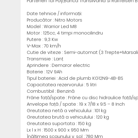
Parteneri Tbi Pay,Banca Transilvania Si Raiffeisen 
Date tehnice / informații:
Producător : Nitro Motors
Model : Warrior Led M8
Motor : 125cc, 4 timpi monocilindru
Putere : 9,3 Kw
V-Max : 70 km/h
Cutie de viteze : Semi-automat (3 Trepte+Marsali
Transmisie : Lanț
Aprindere : Demaror electric
Baterie : 12V 9Ah
Tipul bateriei : Acid de plumb KG12N9-4B-BS
Capacitatea rezervorului : 5 litri
Combustibil : Benzină
Frâne față/spate : Frâne cu disc hidraulice față/s
Anvelope față / spate : 19 x 7/18 x 9.5 – 8 Inch
Greutatea netă a vehiculului : 101 kg
Greutatea brută a vehiculului : 120 kg
Greutatea suportata : 150 kg
Lx l x H : 1500 x 900 x 950 Mm
Înălțimea scaunului v. sol : 780 Mm