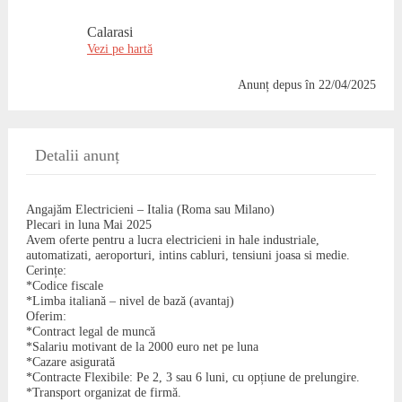
Calarasi
Vezi pe hartă
Anunț depus
în 22/04/2025
Detalii anunț
Angajăm Electricieni – Italia (Roma sau Milano)
Plecari in luna Mai 2025
Avem oferte pentru a lucra electricieni in hale industriale,
automatizati, aeroporturi, intins cabluri, tensiuni joasa si medie.
Cerințe:
*Codice fiscale
*Limba italiană – nivel de bază (avantaj)
Oferim:
*Contract legal de muncă
*Salariu motivant de la 2000 euro net pe luna
*Cazare asigurată
*Contracte Flexibile: Pe 2, 3 sau 6 luni, cu opțiune de prelungire.
*Transport organizat de firmă.