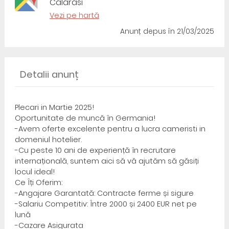
Calarasi
Vezi pe hartă
Anunț depus
în 21/03/2025
Detalii anunț
Plecari in Martie 2025!
Oportunitate de muncă în Germania!
-Avem oferte excelente pentru a lucra cameristi in
domeniul hotelier.
-Cu peste 10 ani de experiență în recrutare
internațională, suntem aici să vă ajutăm să găsiți
locul ideal!
Ce Îți Oferim:
-Angajare Garantată: Contracte ferme și sigure
-Salariu Competitiv: Între 2000 și 2400 EUR net pe
lună
-Cazare Asigurata