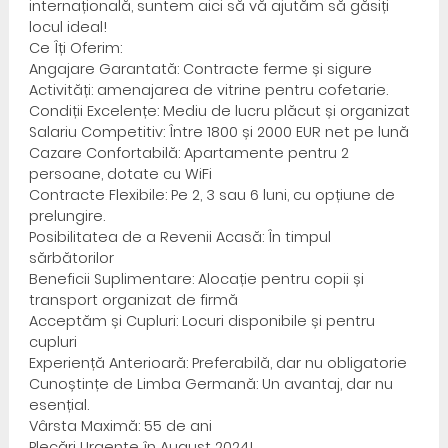
internațională, suntem aici să vă ajutăm să găsiți
locul ideal!
Ce Îți Oferim:
Angajare Garantată: Contracte ferme și sigure
Activități: amenajarea de vitrine pentru cofetarie.
Condiții Excelențe: Mediu de lucru plăcut și organizat
Salariu Competitiv: Între 1800 și 2000 EUR net pe lună
Cazare Confortabilă: Apartamente pentru 2
persoane, dotate cu WiFi
Contracte Flexibile: Pe 2, 3 sau 6 luni, cu opțiune de
prelungire.
Posibilitatea de a Revenii Acasă: În timpul
sărbătorilor
Beneficii Suplimentare: Alocație pentru copii și
transport organizat de firmă
Acceptăm și Cupluri: Locuri disponibile și pentru
cupluri
Experiență Anterioară: Preferabilă, dar nu obligatorie
Cunoștințe de Limba Germană: Un avantaj, dar nu
esențial.
Vârsta Maximă: 55 de ani
Plecări Urgente în August 2024!