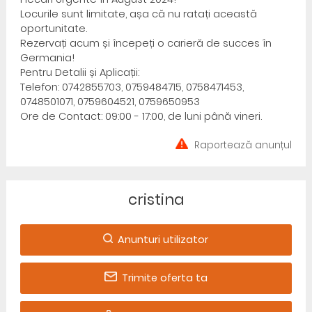
Locurile sunt limitate, așa că nu ratați această
oportunitate.
Rezervați acum și începeți o carieră de succes în
Germania!
Pentru Detalii și Aplicații:
Telefon: 0742855703, 0759484715, 0758471453,
0748501071, 0759604521, 0759650953
Ore de Contact: 09:00 - 17:00, de luni până vineri.
Raportează anunțul
cristina
Anunturi utilizator
Trimite oferta ta