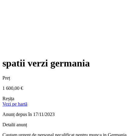
spatii verzi germania
Preț
1 600,00 €
Reșița
Vezi pe hartă
Anunț depus
în 17/11/2023
Detalii anunț
Cautam urgent de personal necalificat pentru munca in Germania