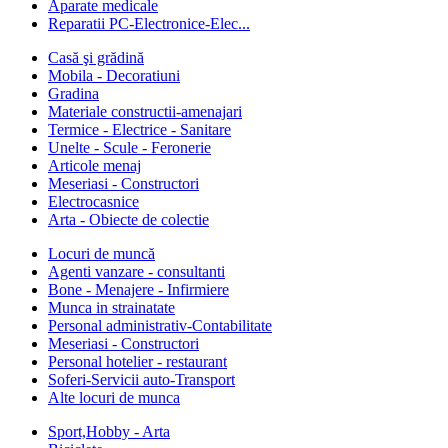
Aparate medicale
Reparatii PC-Electronice-Elec...
Casă şi grădină
Mobila - Decoratiuni
Gradina
Materiale constructii-amenajari
Termice - Electrice - Sanitare
Unelte - Scule - Feronerie
Articole menaj
Meseriasi - Constructori
Electrocasnice
Arta - Obiecte de colectie
Locuri de muncă
Agenti vanzare - consultanti
Bone - Menajere - Infirmiere
Munca in strainatate
Personal administrativ-Contabilitate
Meseriasi - Constructori
Personal hotelier - restaurant
Soferi-Servicii auto-Transport
Alte locuri de munca
Sport,Hobby - Arta