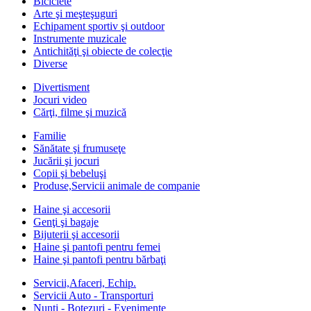
Biciclete
Arte şi meşteşuguri
Echipament sportiv şi outdoor
Instrumente muzicale
Antichităţi şi obiecte de colecţie
Diverse
Divertisment
Jocuri video
Cărţi, filme şi muzică
Familie
Sănătate şi frumuseţe
Jucării şi jocuri
Copii şi bebeluşi
Produse,Servicii animale de companie
Haine şi accesorii
Genţi şi bagaje
Bijuterii şi accesorii
Haine şi pantofi pentru femei
Haine şi pantofi pentru bărbaţi
Servicii,Afaceri, Echip.
Servicii Auto - Transporturi
Nunti - Botezuri - Evenimente