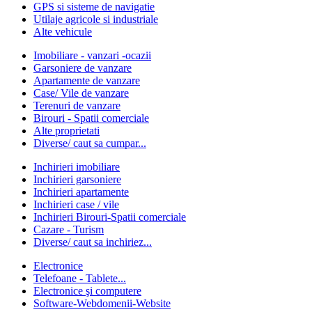
GPS si sisteme de navigatie
Utilaje agricole si industriale
Alte vehicule
Imobiliare - vanzari -ocazii
Garsoniere de vanzare
Apartamente de vanzare
Case/ Vile de vanzare
Terenuri de vanzare
Birouri - Spatii comerciale
Alte proprietati
Diverse/ caut sa cumpar...
Inchirieri imobiliare
Inchirieri garsoniere
Inchirieri apartamente
Inchirieri case / vile
Inchirieri Birouri-Spatii comerciale
Cazare - Turism
Diverse/ caut sa inchiriez...
Electronice
Telefoane - Tablete...
Electronice şi computere
Software-Webdomenii-Website