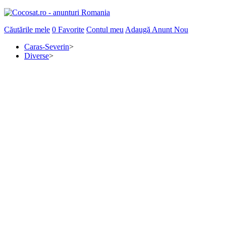
Căutările mele
0
Favorite
Contul meu
Adaugă Anunt Nou
Caras-Severin
>
Diverse
>