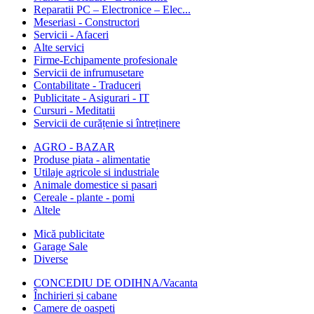
Reparatii PC – Electronice – Elec...
Meseriasi - Constructori
Servicii - Afaceri
Alte servici
Firme-Echipamente profesionale
Servicii de infrumusetare
Contabilitate - Traduceri
Publicitate - Asigurari - IT
Cursuri - Meditatii
Servicii de curățenie si întreținere
AGRO - BAZAR
Produse piata - alimentatie
Utilaje agricole si industriale
Animale domestice si pasari
Cereale - plante - pomi
Altele
Mică publicitate
Garage Sale
Diverse
CONCEDIU DE ODIHNA/Vacanta
Închirieri și cabane
Camere de oaspeti