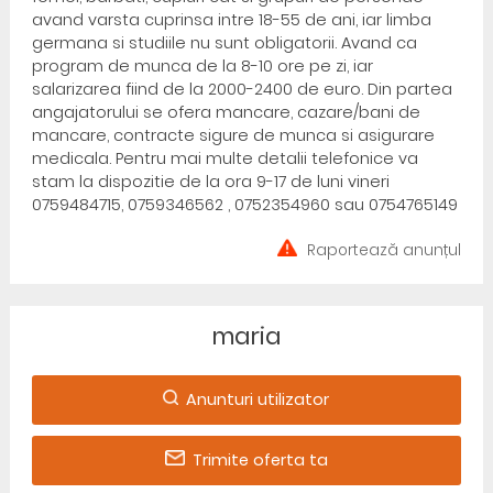
avand varsta cuprinsa intre 18-55 de ani, iar limba
germana si studiile nu sunt obligatorii. Avand ca
program de munca de la 8-10 ore pe zi, iar
salarizarea fiind de la 2000-2400 de euro. Din partea
angajatorului se ofera mancare, cazare/bani de
mancare, contracte sigure de munca si asigurare
medicala. Pentru mai multe detalii telefonice va
stam la dispozitie de la ora 9-17 de luni vineri
0759484715, 0759346562 , 0752354960 sau 0754765149
Raportează anunțul
maria
Anunturi utilizator
Trimite oferta ta