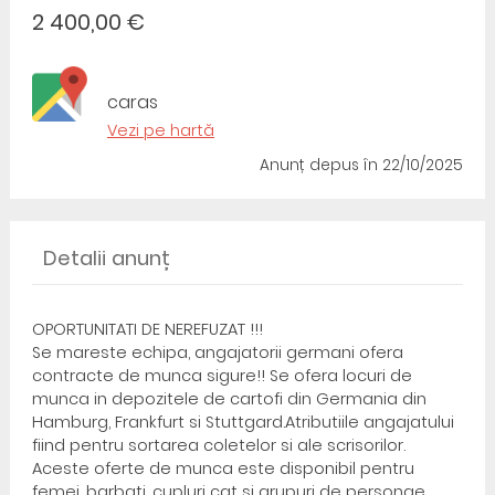
2 400,00 €
caras
Vezi pe hartă
Anunț depus
în 22/10/2025
Detalii anunț
OPORTUNITATI DE NEREFUZAT !!!
Se mareste echipa, angajatorii germani ofera
contracte de munca sigure!! Se ofera locuri de
munca in depozitele de cartofi din Germania din
Hamburg, Frankfurt si Stuttgard.Atributiile angajatului
fiind pentru sortarea coletelor si ale scrisorilor.
Aceste oferte de munca este disponibil pentru
femei, barbati, cupluri cat si grupuri de personae