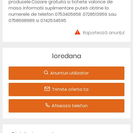
produsele.Cazare gratuita si tichete valorice de
masa. Informatii suplimentare puteti obtine la
numerele de telefon 0753405658 ,0728513959 sau
0758698989 si 0742534595
Raportează anunțul
loredana
Anunturi utilizator
Trimite oferta ta
Afiseaza telefon