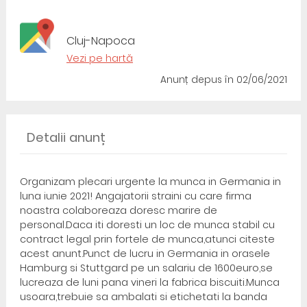
Cluj-Napoca
Vezi pe hartă
Anunț depus
în 02/06/2021
Detalii anunț
Organizam plecari urgente la munca in Germania in
luna iunie 2021! Angajatorii straini cu care firma
noastra colaboreaza doresc marire de
personal.Daca iti doresti un loc de munca stabil cu
contract legal prin fortele de munca,atunci citeste
acest anunt.Punct de lucru in Germania in orasele
Hamburg si Stuttgard pe un salariu de 1600euro,se
lucreaza de luni pana vineri la fabrica biscuiti.Munca
usoara,trebuie sa ambalati si etichetati la banda