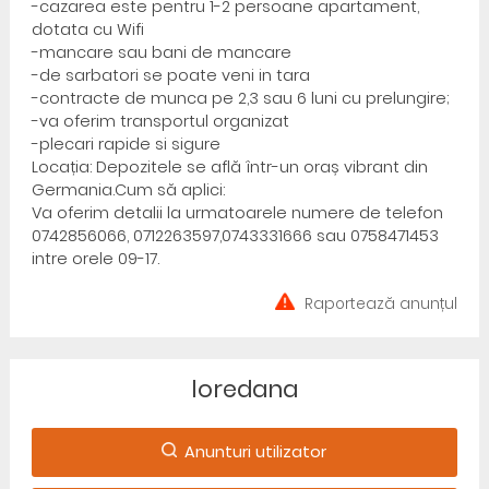
-cazarea este pentru 1-2 persoane apartament,
dotata cu Wifi
-mancare sau bani de mancare
-de sarbatori se poate veni in tara
-contracte de munca pe 2,3 sau 6 luni cu prelungire;
-va oferim transportul organizat
-plecari rapide si sigure
Locația: Depozitele se află într-un oraș vibrant din
Germania.Cum să aplici:
Va oferim detalii la urmatoarele numere de telefon
0742856066, 0712263597,0743331666 sau 0758471453
intre orele 09-17.
Raportează anunțul
loredana
Anunturi utilizator