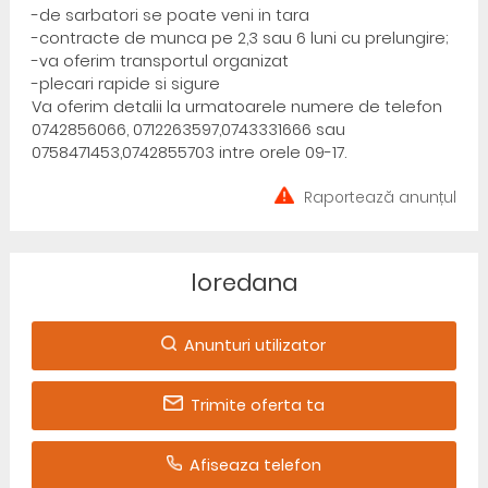
-de sarbatori se poate veni in tara
-contracte de munca pe 2,3 sau 6 luni cu prelungire;
-va oferim transportul organizat
-plecari rapide si sigure
Va oferim detalii la urmatoarele numere de telefon
0742856066, 0712263597,0743331666 sau
0758471453,0742855703 intre orele 09-17.
Raportează anunțul
loredana
Anunturi utilizator
Trimite oferta ta
Afiseaza telefon