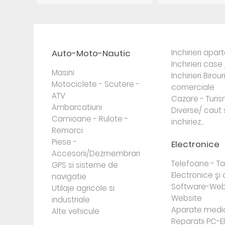
Auto-Moto-Nautic
Inchirieri apa
Inchirieri case 
Masini
Inchirieri Birour
Motociclete - Scutere -
comerciale
ATV
Cazare - Turi
Ambarcatiuni
Diverse/ caut 
Camioane - Rulote -
inchiriez...
Remorci
Piese -
Electronice
Accesorii/Dezmembrari
Telefoane - Tab
GPS si sisteme de
Electronice ş
navigatie
Software-Web
Utilaje agricole si
Website
industriale
Aparate medi
Alte vehicule
Reparatii PC-E