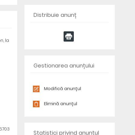
Distribuie anunț
, la
Gestionarea anunțului
Modifică anunțul
Elimină anunțul
55703
Statistici privind anunțul