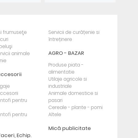
i frumuseţe
Servicii de curățenie si
ocuri
întreținere
beluşi
AGRO - BAZAR
rvicii animale
nie
Produse piata -
alimentatie
accesorii
Utilaje agricole si
agaje
industriale
 accesorii
Animale domestice si
antofi pentru
pasari
Cereale - plante - pomi
antofi pentru
Altele
Mică publicitate
faceri, Echip.