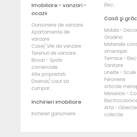
Imobiliare - vanzari -
Elec...
ocazii
Casă şi gră
Garsoniere de vanzare
Mobila - Decor
Apartamente de
Gradina
vanzare
Materiale cons
Case/ Vile de vanzare
amenajari
Terenuri de vanzare
Termice - Elec
Birouri - Spatii
Sanitare
comerciale
Unelte - Scule
Alte proprietati
Feronerie
Diverse/ caut sa
Articole mena
cumpar...
Meseriasi - Co
Electrocasnic
Inchirieri imobiliare
Arta - Obiect
Inchirieri garsoniere
colectie