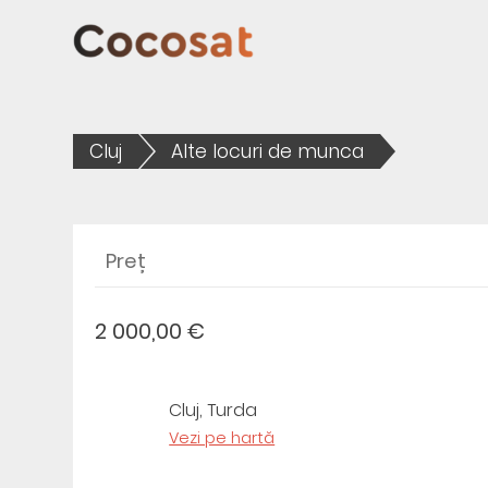
Cluj
Alte locuri de munca
Preț
2 000,00 €
Cluj, Turda
Vezi pe hartă