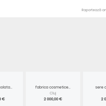
Raportează an
olata...
fabrica cosmetice...
sere c
Cluj
0 €
2 000,00 €
2 