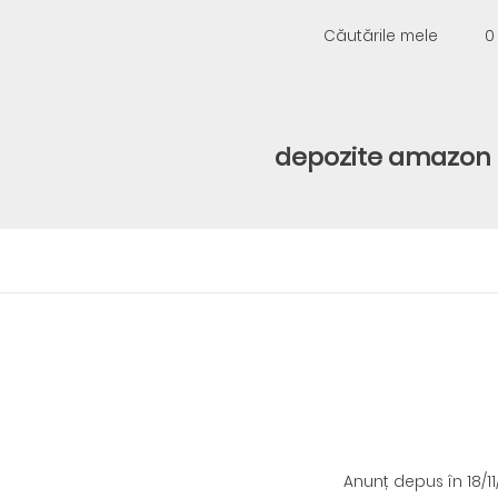
Căutările mele
0
depozite amazon
Anunț depus
în 18/1