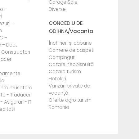
Garage Sale
to -
Diverse
i
CONCEDIU DE
ezuri -
e
ODIHNA/Vacanta
PC –
Închirieri și cabane
– Elec...
Camere de oaspeti
- Constructori
Campinguri
faceri
Cazare neobișnuită
Cazare turism
ipamente
Hoteluri
le
Vânzări private de
e infrumusetare
vacanță
te - Traduceri
Oferte agro turism
- Asigurari - IT
Romania
editatii