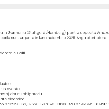
a in Germania (Stuttgard /Hamburg), pentru depozite Amazon
carile sunt urgente in luna noiembrie 2025 .Angajatorii ofera :
dotata cu Wifi
ustrie.
 un avantaj.
ntaj, dar nu obligatoriu
itate dinamică.
fon 0742856066, 0712263597,0743331666 sau 0758471453,07428