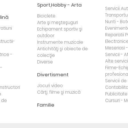
Sport,Hobby - Arta
Servicii Au
Transportur
Biciclete
dină
Nunti - Bot
Arte şi meşteşuguri
atiuni
Eveniment
Echipament sportiv şi
Reparatii 
outdoor
tructii-
Electronice 
Instrumente muzicale
Meseriasi 
Antichităţi şi obiecte de
trice -
Servicii - A
colecţie
Alte servici
Diverse
 -
Firme-Ech
Divertisment
profesiona
j
Servicii d
Jocuri video
nstructori
Contabilita
Cărţi, filme şi muzică
e
Publicitate 
e de
Cursuri - M
Familie