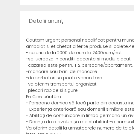
Detalii anunț
Cautam urgent personal necalificat pentru munc
ambalat si etichetat diferite produse si colete.Ple
- salariu de la 2000 de euro la 2400euro/net
-se lucreaza in conditii decente si mediu placut
-cazarea este pentru 1-2 persoane/apartament, 
-mancare sau bani de mancare
-de sarbatori se poate veni in tara
-va oferim transportul organizat
-plecari rapide si sigure
Pe Cine căutăm:
- Persoane dornice să facă parte din aceasta ind
- Experiența anterioară sau domenii similare este
- Abilități de comunicare în limba germană un ava
- Dorința de a evolua și a se stabili într-o comun
Va oferim detalii la urmatoarele numere de tele