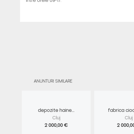
intre orele 09-17.
ANUNTURI SIMILARE
depozite haine...
fabrica cioc
Cluj
Cluj
2 000,00 €
2 000,0