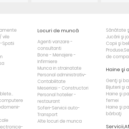
rtamente
Locuri de muncă
Sănătate ş
/ vile
Jucării şi j
Agenti vanzare -
i-Spatii
Copii şi be
consultanti
Produse,Se
Bone - Menajere -
sm
de compa
Infirmiere
sa
Munca in strainatate
Haine şi 
Personal administrativ-
Genţi şi b
Contabilitate
Bijuterii şi
Meseriasi - Constructori
lete...
Haine şi p
Personal hotelier -
i computere
femei
restaurant
domenii-
Haine şi p
Soferi-Servicii auto-
bărbaţi
Transport
cale
Alte locuri de munca
Servicii,A
lectronice-