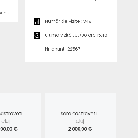
unțul
Număr de vizite : 348
Ultima vizită : 07/08 ore 15:48
Nr. anunț : 22567
astraveti...
sere castraveti...
Cluj
Cluj
000,00 €
2 000,00 €