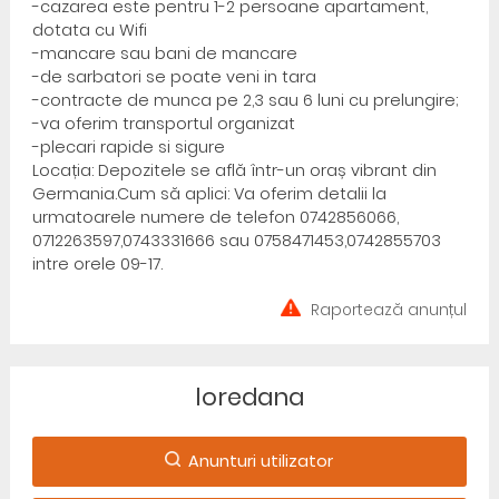
-cazarea este pentru 1-2 persoane apartament,
dotata cu Wifi
-mancare sau bani de mancare
-de sarbatori se poate veni in tara
-contracte de munca pe 2,3 sau 6 luni cu prelungire;
-va oferim transportul organizat
-plecari rapide si sigure
Locația: Depozitele se află într-un oraș vibrant din
Germania.Cum să aplici: Va oferim detalii la
urmatoarele numere de telefon 0742856066,
0712263597,0743331666 sau 0758471453,0742855703
intre orele 09-17.
Raportează anunțul
loredana
Anunturi utilizator