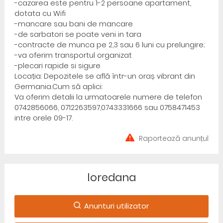
-cazarea este pentru 1-2 persoane apartament,
dotata cu Wifi
-mancare sau bani de mancare
-de sarbatori se poate veni in tara
-contracte de munca pe 2,3 sau 6 luni cu prelungire;
-va oferim transportul organizat
-plecari rapide si sigure
Locația: Depozitele se află într-un oraș vibrant din
Germania.Cum să aplici:
Va oferim detalii la urmatoarele numere de telefon
0742856066, 0712263597,0743331666 sau 0758471453
intre orele 09-17.
Raportează anunțul
loredana
Anunturi utilizator