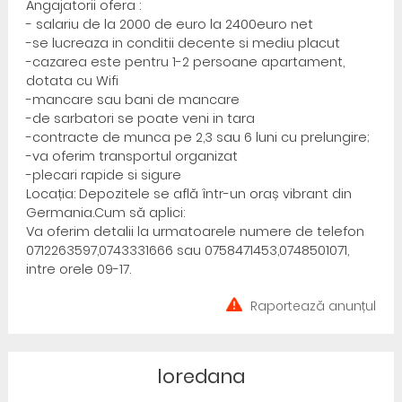
Angajatorii ofera :
- salariu de la 2000 de euro la 2400euro net
-se lucreaza in conditii decente si mediu placut
-cazarea este pentru 1-2 persoane apartament,
dotata cu Wifi
-mancare sau bani de mancare
-de sarbatori se poate veni in tara
-contracte de munca pe 2,3 sau 6 luni cu prelungire;
-va oferim transportul organizat
-plecari rapide si sigure
Locația: Depozitele se află într-un oraș vibrant din
Germania.Cum să aplici:
Va oferim detalii la urmatoarele numere de telefon
0712263597,0743331666 sau 0758471453,0748501071,
intre orele 09-17.
Raportează anunțul
loredana