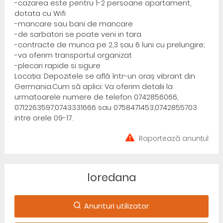
-cazarea este pentru 1-2 persoane apartament,
dotata cu Wifi
-mancare sau bani de mancare
-de sarbatori se poate veni in tara
-contracte de munca pe 2,3 sau 6 luni cu prelungire;
-va oferim transportul organizat
-plecari rapide si sigure
Locația: Depozitele se află într-un oraș vibrant din
Germania.Cum să aplici: Va oferim detalii la
urmatoarele numere de telefon 0742856066,
0712263597,0743331666 sau 0758471453,0742855703
intre orele 09-17.
Raportează anunțul
loredana
Anunturi utilizator