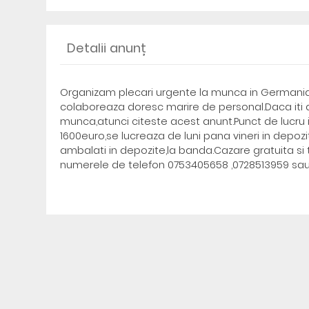
Detalii anunț
Organizam plecari urgente la munca in Germania in
colaboreaza doresc marire de personal.Daca iti d
munca,atunci citeste acest anunt.Punct de lucru 
1600euro,se lucreaza de luni pana vineri in depozi
ambalati in depozite,la banda.Cazare gratuita si 
numerele de telefon 0753405658 ,0728513959 sa