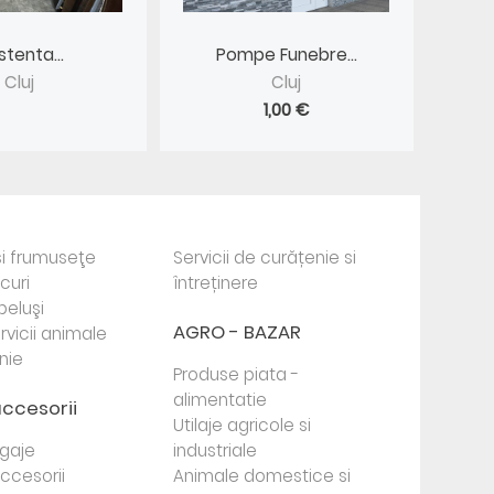
stenta...
Pompe Funebre...
Cluj
Cluj
1,00 €
i frumuseţe
Servicii de curățenie si
ocuri
întreținere
beluşi
AGRO - BAZAR
rvicii animale
nie
Produse piata -
alimentatie
accesorii
Utilaje agricole si
agaje
industriale
 accesorii
Animale domestice si