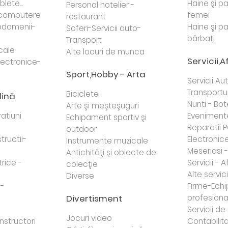
lete...
Haine şi p
Personal hotelier -
i computere
femei
restaurant
domenii-
Haine şi p
Soferi-Servicii auto-
bărbaţi
Transport
cale
Alte locuri de munca
Servicii,A
lectronice-
Sport,Hobby - Arta
Servicii Au
Transportur
Biciclete
dină
Nunti - Bot
Arte şi meşteşuguri
atiuni
Eveniment
Echipament sportiv şi
Reparatii 
outdoor
tructii-
Electronice 
Instrumente muzicale
Meseriasi 
Antichităţi şi obiecte de
trice -
Servicii - A
colecţie
Alte servici
Diverse
 -
Firme-Ech
Divertisment
profesiona
j
Servicii d
Jocuri video
nstructori
Contabilita