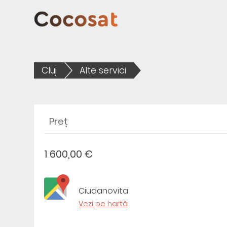
Cluj
Alte servici
Preț
1 600,00 €
Ciudanovita
Vezi pe hartă