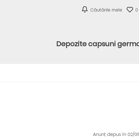
Căutările mele
0
Depozite capsuni germ
Anunț depus
în 02/0