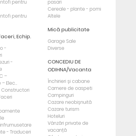
antofi pentru
pasari
Cereale - plante - pomi
antofi pentru
Altele
Mică publicitate
faceri, Echip.
Garage Sale
to -
Diverse
i
CONCEDIU DE
ezuri -
e
ODIHNA/Vacanta
PC –
Închirieri și cabane
– Elec...
Camere de oaspeti
- Constructori
Campinguri
faceri
Cazare neobișnuită
Cazare turism
ipamente
Hoteluri
le
Vânzări private de
e infrumusetare
vacanță
te - Traduceri