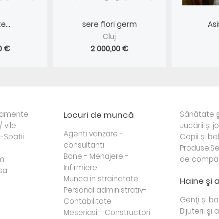
...
sere flori germ
Asi
Cluj
0 €
2 000,00 €
rtamente
Locuri de muncă
Sănătate ş
/ vile
Jucării şi j
Agenti vanzare -
i-Spatii
Copii şi be
consultanti
Produse,Se
Bone - Menajere -
sm
de compa
Infirmiere
sa
Munca in strainatate
Haine şi 
Personal administrativ-
Genţi şi b
Contabilitate
Bijuterii şi
Meseriasi - Constructori