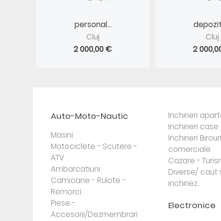
personal...
depozite
Cluj
Cluj
2 000,00 €
2 000,0
Auto-Moto-Nautic
Inchirieri apa
Inchirieri case 
Masini
Inchirieri Birour
Motociclete - Scutere -
comerciale
ATV
Cazare - Turi
Ambarcatiuni
Diverse/ caut 
Camioane - Rulote -
inchiriez...
Remorci
Piese -
Electronice
Accesorii/Dezmembrari