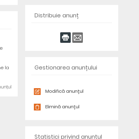
Distribuie anunț
de
e
Gestionarea anunțului
ne la
unțul
Modifică anunțul
Elimină anunțul
Statistici privind anunțul