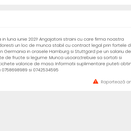
 luna iunie 2021! Angajatorii straini cu care firma noastra
oresti un loc de munca stabil cu contract legal prin fortele 
in Germania in orasele Hamburg si Stuttgard pe un salariu d
te de fructe si legume .Munca usoara,trebuie sa sortati si
tichete valorice de masa. Informatii suplimentare puteti obti
u 0758698989 si 0742534595
Raportează an