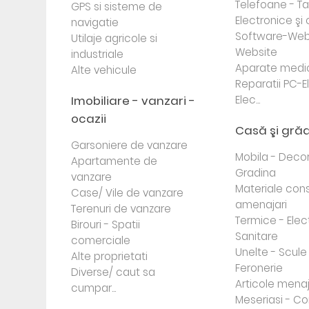
Telefoane - Tab
GPS si sisteme de
Electronice ş
navigatie
Software-Web
Utilaje agricole si
Website
industriale
Aparate medi
Alte vehicule
Reparatii PC-E
Imobiliare - vanzari -
Elec...
ocazii
Casă şi gră
Garsoniere de vanzare
Mobila - Decor
Apartamente de
Gradina
vanzare
Materiale cons
Case/ Vile de vanzare
amenajari
Terenuri de vanzare
Termice - Elec
Birouri - Spatii
Sanitare
comerciale
Unelte - Scule
Alte proprietati
Feronerie
Diverse/ caut sa
Articole mena
cumpar...
Meseriasi - Co