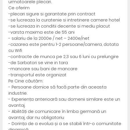
urmatoarele plecari.
Ce oferim
-plecari sigure si garantate prin contract
-se lucreaza la curatenie si intretinere camere hotel
-se lucreaza in conditii decente si mediu placut
-varsta maxima este de 55 ani
- salariu de la 2000e / net – 2400e/net
-cazarea este pentru 1-2 persoane/camera, dotata
cu Wifi
-contracte de munca pe 2,3 sau 6 luni cu prelungire
-de Sarbatori se vine in tara
-mancare sau bani de mancare
-transportul este organizat
Pe Cine căutăm:
- Persoane dornice să facă parte din aceasta
industrie.
- Experiența anterioară sau domenii similare este un
avantaj.
- Abilități de comunicare în limba germană un
avantaj, dar nu obligatoriu
- Dorința de a evolua și a se stabili într-o comunitate
dinamică.