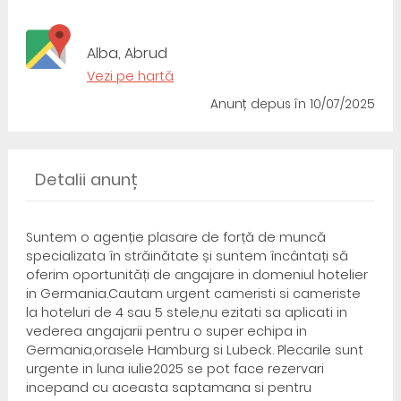
Alba, Abrud
Vezi pe hartă
Anunț depus
în 10/07/2025
Detalii anunț
Suntem o agenție plasare de forță de muncă
specializata în străinătate și suntem încântați să
oferim oportunități de angajare in domeniul hotelier
in Germania.Cautam urgent cameristi si cameriste
la hoteluri de 4 sau 5 stele,nu ezitati sa aplicati in
vederea angajarii pentru o super echipa in
Germania,orasele Hamburg si Lubeck. Plecarile sunt
urgente in luna iulie2025 se pot face rezervari
incepand cu aceasta saptamana si pentru