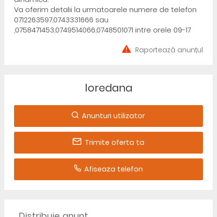
Va oferim detalii la urmatoarele numere de telefon
0712263597,0743331666 sau
,0758471453,0749514066,0748501071 intre orele 09-17
Raportează anunțul
loredana
Anunturi utilizator
Trimite oferta ta
Afiseaza telefon
Distribuie anunț