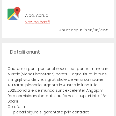
Alba, Abrud
Vezi pe hartă
Anunț depus
în 26/06/2025
Detalii anunț
Cautam urgent personal necalificat pentru munca in
Austria(Viena,Eisenstadt) pentru--agricultura, la tuns
si ingrijit vita de vie, sigilat sticle de vin si sampanie
.Nu ratati plecarile urgente in Austria in luna iulie
2025,conditiile de munca sunt excelente! Angajam
fara comisioane,barbati sau femei si cupluri intre 18-
60ani.
Ce oferim:
---plecari sigure si garantate prin contract