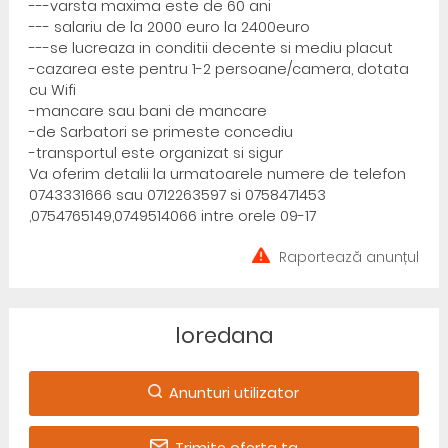
---varsta maxima este de 60 ani
--- salariu de la 2000 euro la 2400euro
---se lucreaza in conditii decente si mediu placut
-cazarea este pentru 1-2 persoane/camera, dotata
cu Wifi
-mancare sau bani de mancare
-de Sarbatori se primeste concediu
-transportul este organizat si sigur
Va oferim detalii la urmatoarele numere de telefon
0743331666 sau 0712263597 si 0758471453
,0754765149,0749514066 intre orele 09-17
Raportează anunțul
loredana
Anunturi utilizator