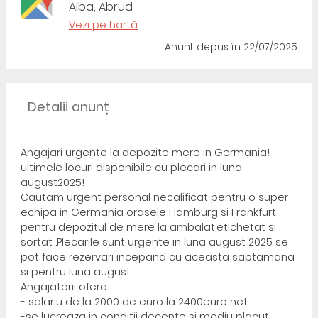
Alba, Abrud
Vezi pe hartă
Anunț depus
în 22/07/2025
Detalii anunț
Angajari urgente la depozite mere in Germania!
ultimele locuri disponibile cu plecari in luna
august2025!
Cautam urgent personal necalificat pentru o super
echipa in Germania orasele Hamburg si Frankfurt
pentru depozitul de mere la ambalat,etichetat si
sortat .Plecarile sunt urgente in luna august 2025 se
pot face rezervari incepand cu aceasta saptamana
si pentru luna august.
Angajatorii ofera :
- salariu de la 2000 de euro la 2400euro net
-se lucreaza in conditii decente si mediu placut