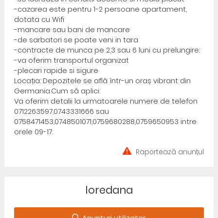
-cazarea este pentru 1-2 persoane apartament,
dotata cu Wifi
-mancare sau bani de mancare
-de sarbatori se poate veni in tara
-contracte de munca pe 2,3 sau 6 luni cu prelungire;
-va oferim transportul organizat
-plecari rapide si sigure
Locația: Depozitele se află într-un oraș vibrant din
Germania.Cum să aplici:
Va oferim detalii la urmatoarele numere de telefon
0712263597,0743331666 sau
0758471453,0748501071,0759680288,0759650953 intre
orele 09-17.
Raportează anunțul
loredana