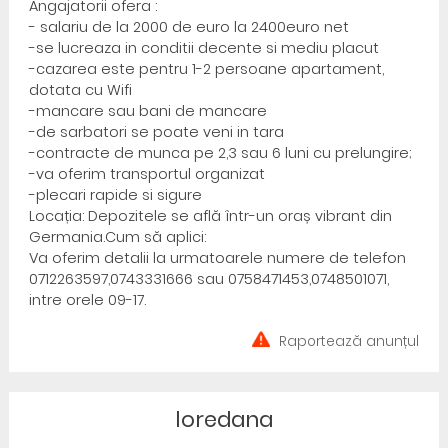
Angajatorii ofera :
- salariu de la 2000 de euro la 2400euro net
-se lucreaza in conditii decente si mediu placut
-cazarea este pentru 1-2 persoane apartament,
dotata cu Wifi
-mancare sau bani de mancare
-de sarbatori se poate veni in tara
-contracte de munca pe 2,3 sau 6 luni cu prelungire;
-va oferim transportul organizat
-plecari rapide si sigure
Locația: Depozitele se află într-un oraș vibrant din
Germania.Cum să aplici:
Va oferim detalii la urmatoarele numere de telefon
0712263597,0743331666 sau 0758471453,0748501071,
intre orele 09-17.
Raportează anunțul
loredana