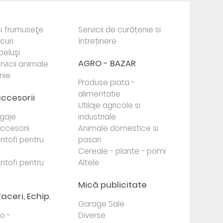
i frumuseţe
Servicii de curățenie si
ocuri
întreținere
beluşi
AGRO - BAZAR
rvicii animale
nie
Produse piata -
alimentatie
accesorii
Utilaje agricole si
agaje
industriale
 accesorii
Animale domestice si
antofi pentru
pasari
Cereale - plante - pomi
antofi pentru
Altele
Mică publicitate
faceri, Echip.
Garage Sale
to -
Diverse