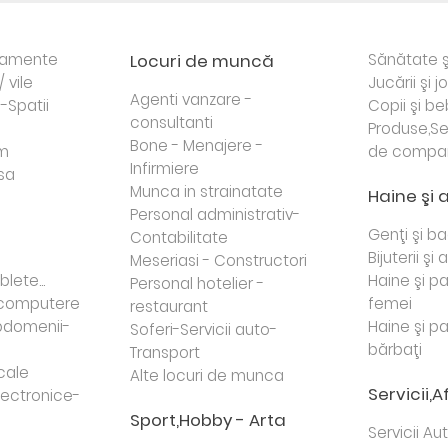
rtamente
Locuri de muncă
Sănătate ş
/ vile
Jucării şi j
Agenti vanzare -
i-Spatii
Copii şi be
consultanti
Produse,Se
Bone - Menajere -
sm
de compa
Infirmiere
sa
Munca in strainatate
Haine şi 
Personal administrativ-
Genţi şi b
Contabilitate
Bijuterii şi
Meseriasi - Constructori
lete...
Haine şi p
Personal hotelier -
i computere
femei
restaurant
domenii-
Haine şi p
Soferi-Servicii auto-
bărbaţi
Transport
cale
Alte locuri de munca
Servicii,A
lectronice-
Sport,Hobby - Arta
Servicii Au