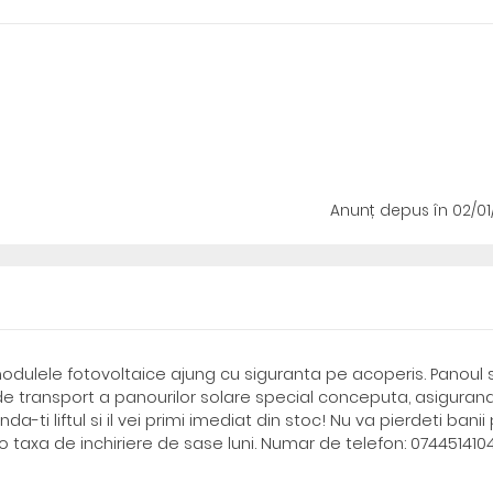
Anunț depus
în 02/0
i modulele fotovoltaice ajung cu siguranta pe acoperis. Panoul 
a de transport a panourilor solare special conceputa, asiguran
a-ti liftul si il vei primi imediat din stoc! Nu va pierdeti banii
ru o taxa de inchiriere de sase luni. Numar de telefon: 0744514104