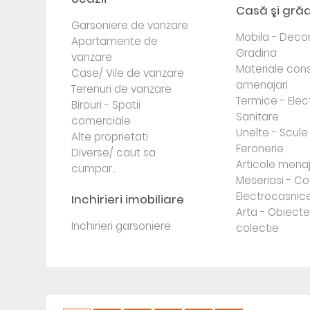
Casă şi gră
Garsoniere de vanzare
Mobila - Decor
Apartamente de
Gradina
vanzare
Materiale cons
Case/ Vile de vanzare
amenajari
Terenuri de vanzare
Termice - Elec
Birouri - Spatii
Sanitare
comerciale
Unelte - Scule
Alte proprietati
Feronerie
Diverse/ caut sa
Articole mena
cumpar...
Meseriasi - Co
Electrocasnic
Inchirieri imobiliare
Arta - Obiect
Inchirieri garsoniere
colectie