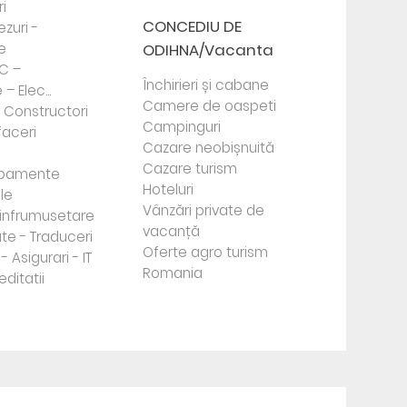
i
CONCEDIU DE
ezuri -
e
ODIHNA/Vacanta
PC –
Închirieri și cabane
– Elec...
Camere de oaspeti
- Constructori
Campinguri
faceri
Cazare neobișnuită
Cazare turism
ipamente
Hoteluri
le
Vânzări private de
e infrumusetare
vacanță
te - Traduceri
Oferte agro turism
- Asigurari - IT
Romania
editatii