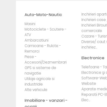
Auto-Moto-Nautic
Inchirieri apa
Inchirieri case 
Masini
Inchirieri Birour
Motociclete - Scutere -
comerciale
ATV
Cazare - Turi
Ambarcatiuni
Diverse/ caut 
Camioane - Rulote -
inchiriez...
Remorci
Piese -
Electronice
Accesorii/Dezmembrari
Telefoane - Tab
GPS si sisteme de
Electronice ş
navigatie
Software-Web
Utilaje agricole si
Website
industriale
Aparate medi
Alte vehicule
Reparatii PC-E
Imobiliare - vanzari -
Elec...
ocazii