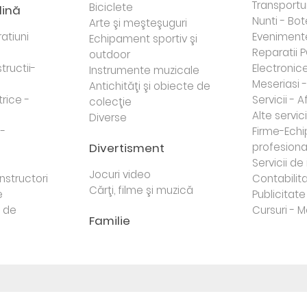
Transportur
Biciclete
dină
Nunti - Bot
Arte şi meşteşuguri
atiuni
Eveniment
Echipament sportiv şi
Reparatii 
outdoor
tructii-
Electronice 
Instrumente muzicale
Meseriasi 
Antichităţi şi obiecte de
trice -
Servicii - A
colecţie
Alte servici
Diverse
 -
Firme-Ech
Divertisment
profesiona
j
Servicii d
Jocuri video
nstructori
Contabilita
Cărţi, filme şi muzică
e
Publicitate 
e de
Cursuri - M
Familie