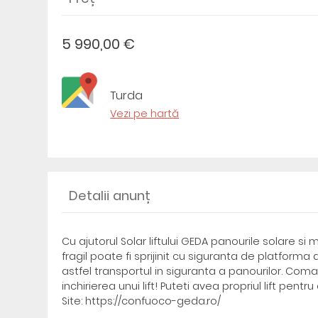
5 990,00 €
Turda
Vezi pe hartă
Detalii anunț
Cu ajutorul Solar liftului GEDA panourile solare s
fragil poate fi sprijinit cu siguranta de platform
astfel transportul in siguranta a panourilor. Comand
inchirierea unui lift! Puteti avea propriul lift pent
Site: https://confuoco-geda.ro/