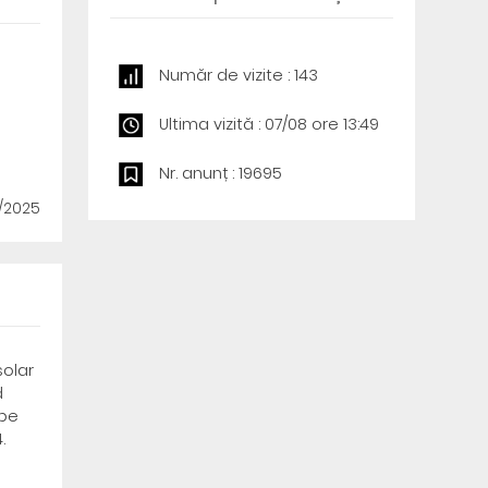
Număr de vizite : 143
Ultima vizită : 07/08 ore 13:49
Nr. anunț : 19695
1/2025
solar
d
 pe
.