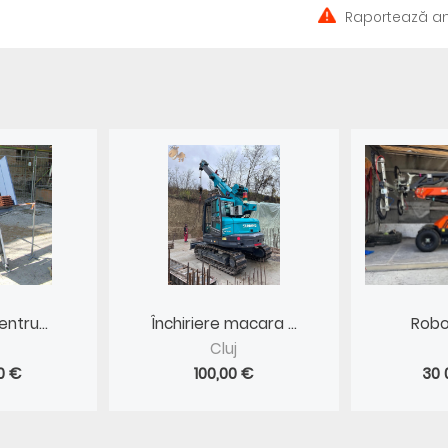
Raportează an
ntru...
Închiriere macara ...
Robot
Cluj
0 €
100,00 €
30 