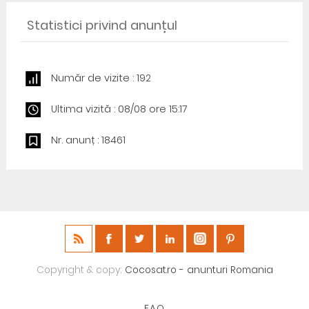
Statistici privind anunțul
Număr de vizite : 192
Ultima vizită : 08/08 ore 15:17
Nr. anunț : 18461
Copyright & copy;
Cocosat.ro - anunturi Romania
F.A.Q.