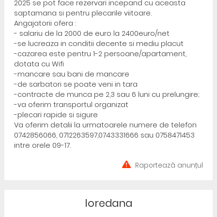
2025 se pot face rezervari incepand cu aceasta
saptamana si pentru plecarile viitoare.
Angajatorii ofera :
- salariu de la 2000 de euro la 2400euro/net
-se lucreaza in conditii decente si mediu placut
-cazarea este pentru 1-2 persoane/apartament,
dotata cu Wifi
-mancare sau bani de mancare
-de sarbatori se poate veni in tara
-contracte de munca pe 2,3 sau 6 luni cu prelungire;
-va oferim transportul organizat
-plecari rapide si sigure
Va oferim detalii la urmatoarele numere de telefon
0742856066, 0712263597,0743331666 sau 0758471453
intre orele 09-17.
Raportează anunțul
loredana