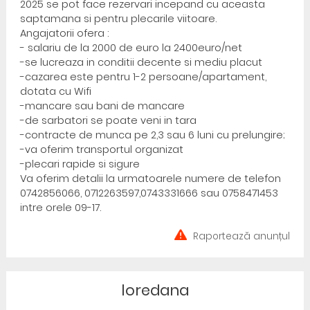
2025 se pot face rezervari incepand cu aceasta
saptamana si pentru plecarile viitoare.
Angajatorii ofera :
- salariu de la 2000 de euro la 2400euro/net
-se lucreaza in conditii decente si mediu placut
-cazarea este pentru 1-2 persoane/apartament,
dotata cu Wifi
-mancare sau bani de mancare
-de sarbatori se poate veni in tara
-contracte de munca pe 2,3 sau 6 luni cu prelungire;
-va oferim transportul organizat
-plecari rapide si sigure
Va oferim detalii la urmatoarele numere de telefon
0742856066, 0712263597,0743331666 sau 0758471453
intre orele 09-17.
Raportează anunțul
loredana