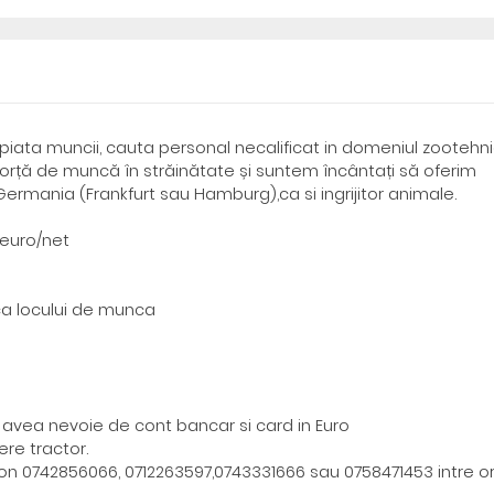
piata muncii, cauta personal necalificat in domeniul zootehni
rță de muncă în străinătate și suntem încântați să oferim
ermania (Frankfurt sau Hamburg),ca si ingrijitor animale.
 euro/net
ca locului de munca
i avea nevoie de cont bancar si card in Euro
re tractor.
on 0742856066, 0712263597,0743331666 sau 0758471453 intre o