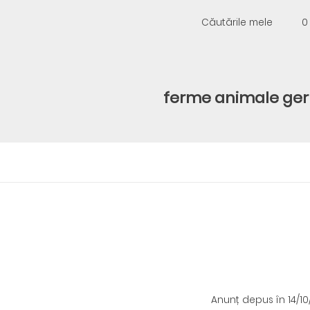
Căutările mele
0
ferme animale ge
Anunț depus
în 14/1