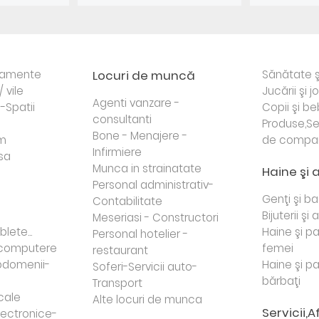
rtamente
Locuri de muncă
Sănătate ş
/ vile
Jucării şi j
Agenti vanzare -
i-Spatii
Copii şi be
consultanti
Produse,Se
Bone - Menajere -
sm
de compa
Infirmiere
sa
Munca in strainatate
Haine şi 
Personal administrativ-
Genţi şi b
Contabilitate
Bijuterii şi
Meseriasi - Constructori
lete...
Haine şi p
Personal hotelier -
i computere
femei
restaurant
domenii-
Haine şi p
Soferi-Servicii auto-
bărbaţi
Transport
cale
Alte locuri de munca
Servicii,A
lectronice-