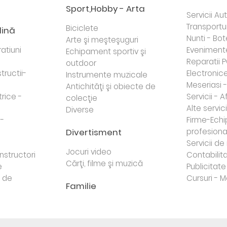
Sport,Hobby - Arta
Servicii Au
Transportur
Biciclete
dină
Nunti - Bot
Arte şi meşteşuguri
atiuni
Eveniment
Echipament sportiv şi
Reparatii 
outdoor
tructii-
Electronice 
Instrumente muzicale
Meseriasi 
Antichităţi şi obiecte de
trice -
Servicii - A
colecţie
Alte servici
Diverse
 -
Firme-Ech
Divertisment
profesiona
j
Servicii d
Jocuri video
nstructori
Contabilita
Cărţi, filme şi muzică
e
Publicitate 
e de
Cursuri - M
Familie