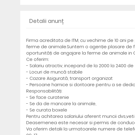
Detalii anunț
Firma acreditata de ITM, cu vechime de 10 ani pe 
ferme de animale.Suntem o agenție plasare de fo
oportunități de angajare la ferme de animale in G
Ce oferim:
- Salariu atractiv, incepand de la 2000 la 2400 de
- Locuri de muncă stabile
- Cazare Asigurată, transport organizat
- Persoane harnice si doritoare pentru a se dedi
Responsabilități:
- Se face curatenie
- Se da de mancare la animale,
- Se curata boxele
Pentru achitarea salariului aferent muncii dvs,vet
Deasemenea este necesar si permis de conduce
Va oferim detalii la urmatoarele numere de telef