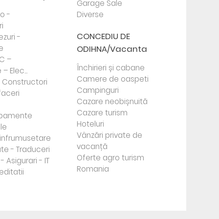
Garage Sale
to -
Diverse
i
CONCEDIU DE
ezuri -
e
ODIHNA/Vacanta
PC –
Închirieri și cabane
– Elec...
Camere de oaspeti
- Constructori
Campinguri
faceri
Cazare neobișnuită
Cazare turism
ipamente
Hoteluri
le
Vânzări private de
e infrumusetare
vacanță
te - Traduceri
Oferte agro turism
- Asigurari - IT
Romania
editatii