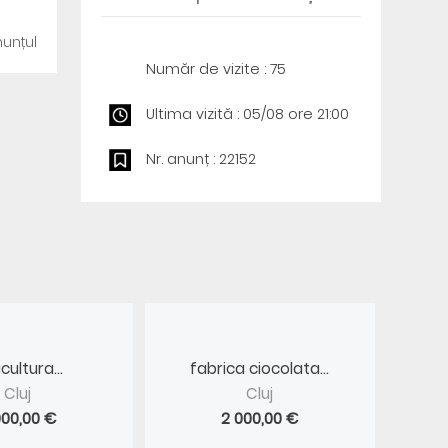
unțul
Număr de vizite : 75
Ultima vizită : 05/08 ore 21:00
Nr. anunț : 22152
cultura...
fabrica ciocolata...
Cluj
Cluj
000,00 €
2 000,00 €