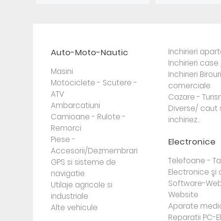
Auto-Moto-Nautic
Inchirieri apa
Inchirieri case 
Masini
Inchirieri Birour
Motociclete - Scutere -
comerciale
ATV
Cazare - Turi
Ambarcatiuni
Diverse/ caut 
Camioane - Rulote -
inchiriez...
Remorci
Piese -
Electronice
Accesorii/Dezmembrari
Telefoane - Tab
GPS si sisteme de
Electronice ş
navigatie
Software-Web
Utilaje agricole si
Website
industriale
Aparate medi
Alte vehicule
Reparatii PC-E