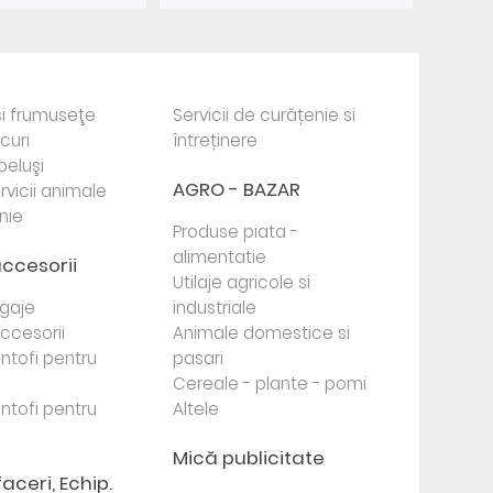
i frumuseţe
Servicii de curățenie si
ocuri
întreținere
beluşi
AGRO - BAZAR
rvicii animale
nie
Produse piata -
alimentatie
accesorii
Utilaje agricole si
agaje
industriale
 accesorii
Animale domestice si
antofi pentru
pasari
Cereale - plante - pomi
antofi pentru
Altele
Mică publicitate
faceri, Echip.