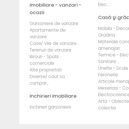
Imobiliare - vanzari -
Elec...
ocazii
Casă şi gră
Garsoniere de vanzare
Mobila - Decor
Apartamente de
Gradina
vanzare
Materiale cons
Case/ Vile de vanzare
amenajari
Terenuri de vanzare
Termice - Elec
Birouri - Spatii
Sanitare
comerciale
Unelte - Scule
Alte proprietati
Feronerie
Diverse/ caut sa
Articole mena
cumpar...
Meseriasi - Co
Electrocasnic
Inchirieri imobiliare
Arta - Obiect
Inchirieri garsoniere
colectie