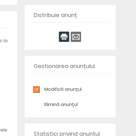
Distribuie anunț
c la
Gestionarea anunțului
Modifică anunțul
Elimină anunțul
rele
Statistici privind anunțul