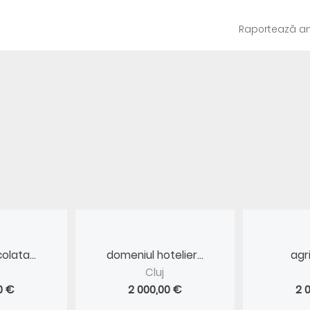
Raportează an
olata...
domeniul hotelier...
agri
Cluj
0 €
2 000,00 €
2 