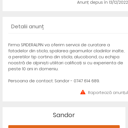
Anunț depus
în 13/12/2022
Detalii anunț
Firma SPIDERALPIN va oferim servicii de curatare a
fatadelor din sticla, spalarea geamurilor cladirilor inalte,
a peretilor tip cortina din sticla, alucobond, cu echipa
noastră de alpiniști utilitari calificați si cu experienta de
peste 10 ani in domeniu.
Persoana de contact: Sandor - 0747 614 689.
Raportează anunțul
Sandor