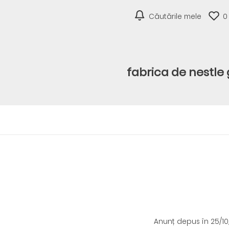
Căutările mele
0
fabrica de nestle
Anunț depus
în 25/1