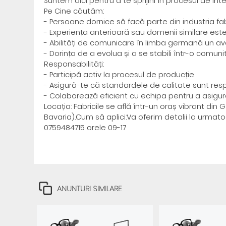
Suntem aici pentru a te sprijini în procesul de int
Pe Cine căutăm:
- Persoane dornice să facă parte din industria fabr
- Experiența anterioară sau domenii similare este
- Abilități de comunicare în limba germană un ava
- Dorința de a evolua și a se stabili într-o comun
Responsabilități:
- Participă activ la procesul de producție
- Asigură-te că standardele de calitate sunt res
- Colaborează eficient cu echipa pentru a asigura
Locația: Fabricile se află într-un oraș vibrant 
Bavaria).Cum să aplici:Va oferim detalii la urmat
0759484715 orele 09-17
ANUNTURI SIMILARE