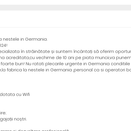
la nestele in Germania.
024!
alizata în străinătate și suntem încântați să oferim oportun
rma acreditata,cu vechime de 10 ani pe piata muncii,va punem
 foarte bun! Nu ratati plecarile urgente in Germania conditiile
a fabrica la nestele in Germania ,personal ca si operatori 
dotata cu Wifi
ire;
ajații noștri.