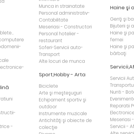
sa
Munca in strainatate
Haine şi 
Personal administrativ-
Genţi şi b
Contabilitate
Bijuterii şi
Meseriasi - Constructori
lete...
Haine şi p
Personal hotelier -
i computere
femei
restaurant
domenii-
Haine şi p
Soferi-Servicii auto-
bărbaţi
Transport
cale
Alte locuri de munca
Servicii,A
lectronice-
Sport,Hobby - Arta
Servicii Au
Transportur
Biciclete
dină
Nunti - Bot
Arte şi meşteşuguri
atiuni
Eveniment
Echipament sportiv şi
Reparatii 
outdoor
tructii-
Electronice 
Instrumente muzicale
Meseriasi 
Antichităţi şi obiecte de
trice -
Servicii - A
colecţie
Alte servici