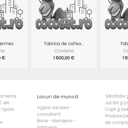
Hermes
fabrica de cafea...
fab
na
Covasna
C
0 €
1 800,00 €
1 
rtamente
Locuri de muncă
Sănătate ş
/ vile
Jucării şi j
Agenti vanzare -
i-Spatii
Copii şi be
consultanti
Produse,Se
Bone - Menajere -
sm
de compa
Infirmiere