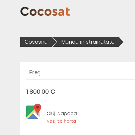
Covasna
Munca in strainatate
Preț
1 800,00 €
Cluj-Napoca
Vezi pe hartă