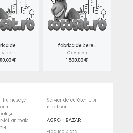
rica de...
fabrica de bere...
ovasna
Covasna
800,00 €
1 800,00 €
i frumuseţe
Servicii de curățenie si
ocuri
întreținere
beluşi
AGRO - BAZAR
rvicii animale
nie
Produse piata -