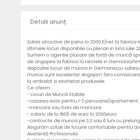
Detalii anunț
Salarii atractive de pana la 2000 E/net la fabrica 
Ultimele locuri disponibile cu plecari in luna iulie 2
Suntem o agenție plasare de forță de muncă speci
de angajare la fabrica la nestele in Germania.Fi
dispozitie locuri de munca in Germania,cu salariu
munca sunt excelente! Angajam fara comisioane,l
la ambalat si etichetat produsele.
Ce oferim
- Locuri de Muncă Stabile
-cazarea este pentru 1-2 persoane/apartament, 
-mancare sau bani de mancare
- salariu de la 1800 de euro la 2000euro
-contracte de munca pe 2,3 sau 6 luni cu prelung
Asigurăm soluții de locuire confortabile pentru ang
Asistență Profesionala