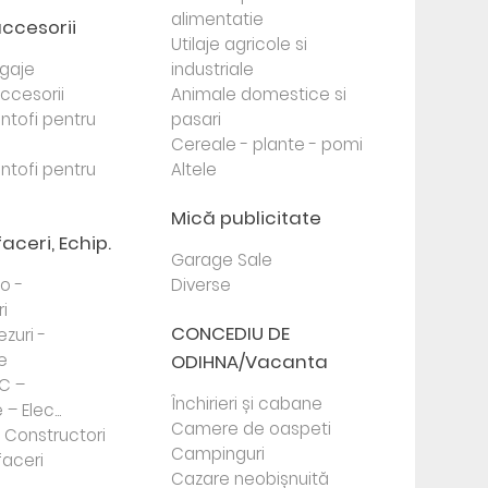
alimentatie
accesorii
Utilaje agricole si
agaje
industriale
 accesorii
Animale domestice si
antofi pentru
pasari
Cereale - plante - pomi
antofi pentru
Altele
Mică publicitate
faceri, Echip.
Garage Sale
to -
Diverse
i
CONCEDIU DE
ezuri -
e
ODIHNA/Vacanta
PC –
Închirieri și cabane
– Elec...
Camere de oaspeti
- Constructori
Campinguri
faceri
Cazare neobișnuită