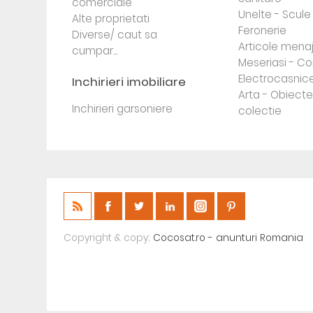
comerciale
Unelte - Scule
Alte proprietati
Feronerie
Diverse/ caut sa
Articole mena
cumpar...
Meseriasi - Co
Electrocasnic
Inchirieri imobiliare
Arta - Obiect
Inchirieri garsoniere
colectie
Copyright & copy;
Cocosat.ro - anunturi Romania