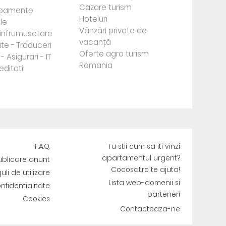
Cazare turism
ipamente
Hoteluri
le
Vânzări private de
e infrumusetare
vacanță
te - Traduceri
Oferte agro turism
- Asigurari - IT
Romania
editatii
F.A.Q.
Tu stii cum sa iti vinzi
apartamentul urgent?
ublicare anunt
Cocosat.ro te ajuta!
uli de utilizare
Lista web-domenii si
onfidentialitate
parteneri
Cookies
Contacteaza-ne