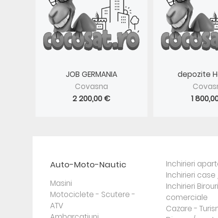
JOB GERMANIA
depozite 
Covasna
Covas
2 200,00 €
1 800,0
Auto-Moto-Nautic
Inchirieri apa
Inchirieri case 
Masini
Inchirieri Birour
Motociclete - Scutere -
comerciale
ATV
Cazare - Turi
Ambarcatiuni