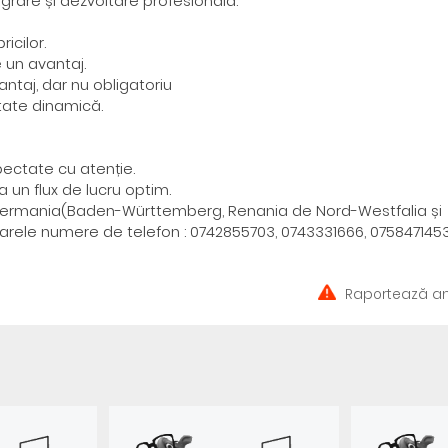
egrare și dezvoltare profesională.
icilor.
 un avantaj.
ntaj, dar nu obligatoriu
itate dinamică.
pectate cu atenție.
 un flux de lucru optim.
din Germania(Baden-Württemberg, Renania de Nord-Westfalia și
oarele numere de telefon : 0742855703, 0743331666, 0758471453
Raportează an