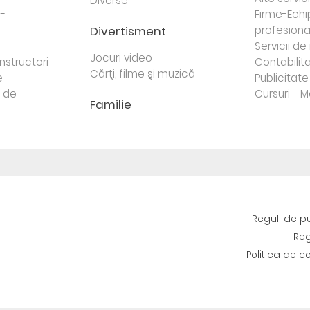
Diverse
 -
Firme-Ech
Divertisment
profesiona
j
Servicii d
Jocuri video
nstructori
Contabilita
Cărţi, filme şi muzică
e
Publicitate 
e de
Cursuri - M
Familie
Reguli de p
Reg
Politica de c