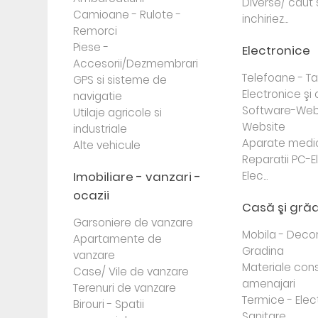
Diverse/ caut 
Camioane - Rulote -
inchiriez...
Remorci
Piese -
Electronice
Accesorii/Dezmembrari
Telefoane - Tab
GPS si sisteme de
Electronice ş
navigatie
Software-Web
Utilaje agricole si
Website
industriale
Aparate medi
Alte vehicule
Reparatii PC-E
Imobiliare - vanzari -
Elec...
ocazii
Casă şi gră
Garsoniere de vanzare
Mobila - Decor
Apartamente de
Gradina
vanzare
Materiale cons
Case/ Vile de vanzare
amenajari
Terenuri de vanzare
Termice - Elec
Birouri - Spatii
Sanitare