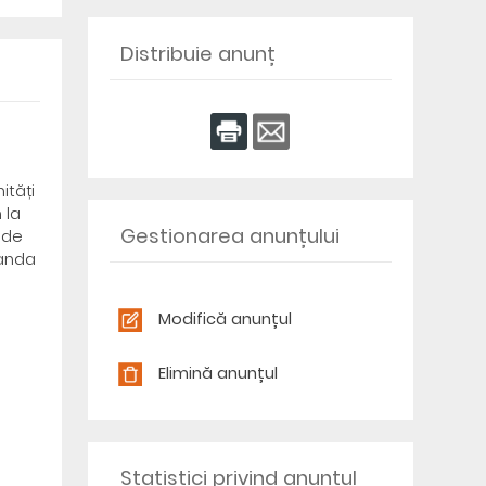
Distribuie anunț
ități
 la
Gestionarea anunțului
 de
banda
Modifică anunțul
Elimină anunțul
Statistici privind anunțul