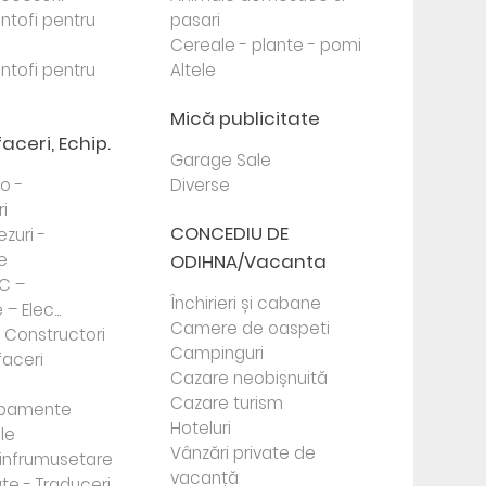
antofi pentru
pasari
Cereale - plante - pomi
antofi pentru
Altele
Mică publicitate
faceri, Echip.
Garage Sale
to -
Diverse
i
CONCEDIU DE
ezuri -
e
ODIHNA/Vacanta
PC –
Închirieri și cabane
– Elec...
Camere de oaspeti
- Constructori
Campinguri
faceri
Cazare neobișnuită
Cazare turism
ipamente
Hoteluri
le
Vânzări private de
e infrumusetare
vacanță
te - Traduceri