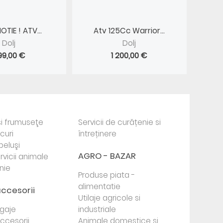
OTIE ! ATV...
Atv 125Cc Warrior...
Dolj
Dolj
99,00 €
1 200,00 €
i frumuseţe
Servicii de curățenie si
ocuri
întreținere
beluşi
AGRO - BAZAR
rvicii animale
nie
Produse piata -
alimentatie
accesorii
Utilaje agricole si
agaje
industriale
 accesorii
Animale domestice si