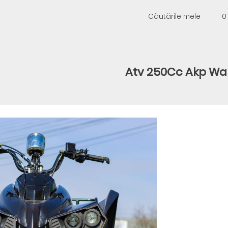
Căutările mele
0
Atv 250Cc Akp War