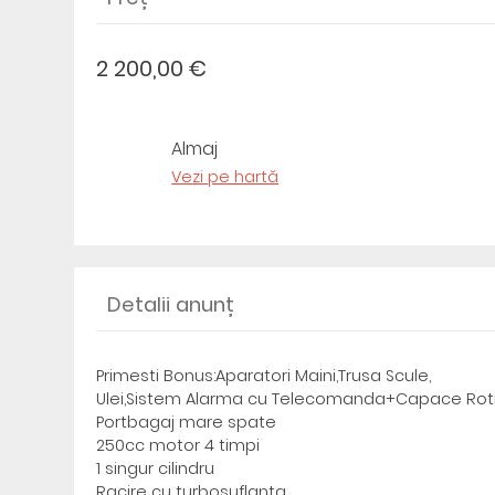
2 200,00 €
Almaj
Vezi pe hartă
Detalii anunț
Primesti Bonus:Aparatori Maini,Trusa Scule,
Ulei,Sistem Alarma cu Telecomanda+Capace Roti
Portbagaj mare spate
250cc motor 4 timpi
1 singur cilindru
Racire cu turbosuflanta