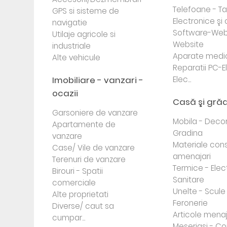
Telefoane - Tab
GPS si sisteme de
Electronice ş
navigatie
Software-Web
Utilaje agricole si
Website
industriale
Aparate medi
Alte vehicule
Reparatii PC-E
Imobiliare - vanzari -
Elec...
ocazii
Casă şi gră
Garsoniere de vanzare
Mobila - Decor
Apartamente de
Gradina
vanzare
Materiale cons
Case/ Vile de vanzare
amenajari
Terenuri de vanzare
Termice - Elec
Birouri - Spatii
Sanitare
comerciale
Unelte - Scule
Alte proprietati
Feronerie
Diverse/ caut sa
Articole mena
cumpar...
Meseriasi - Co