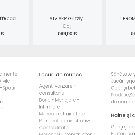
fRoad...
Atv AKP Grizzly...
! PROM
Dolj
 €
599,00 €
5
rtamente
Locuri de muncă
Sănătate ş
/ vile
Jucării şi j
Agenti vanzare -
i-Spatii
Copii şi be
consultanti
Produse,Se
Bone - Menajere -
sm
de compa
Infirmiere
sa
Munca in strainatate
Haine şi 
Personal administrativ-
Genţi şi b
Contabilitate
Bijuterii şi
Meseriasi - Constructori