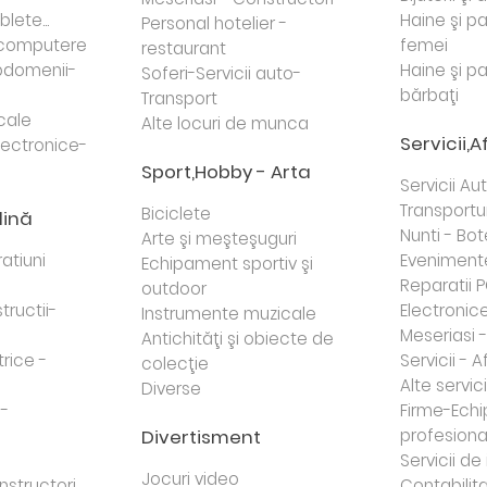
lete...
Haine şi p
Personal hotelier -
i computere
femei
restaurant
domenii-
Haine şi p
Soferi-Servicii auto-
bărbaţi
Transport
cale
Alte locuri de munca
Servicii,A
lectronice-
Sport,Hobby - Arta
Servicii Au
Transportur
Biciclete
dină
Nunti - Bot
Arte şi meşteşuguri
atiuni
Eveniment
Echipament sportiv şi
Reparatii 
outdoor
tructii-
Electronice 
Instrumente muzicale
Meseriasi 
Antichităţi şi obiecte de
trice -
Servicii - A
colecţie
Alte servici
Diverse
 -
Firme-Ech
Divertisment
profesiona
j
Servicii d
Jocuri video
nstructori
Contabilita