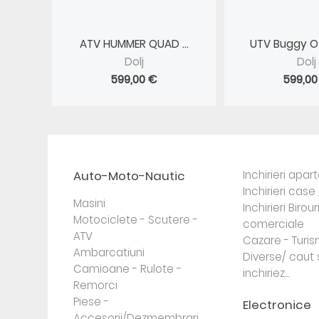
ATV HUMMER QUAD ...
UTV Buggy Of
Dolj
Dolj
599,00 €
599,00
Auto-Moto-Nautic
Inchirieri apa
Inchirieri case 
Masini
Inchirieri Birour
Motociclete - Scutere -
comerciale
ATV
Cazare - Turi
Ambarcatiuni
Diverse/ caut 
Camioane - Rulote -
inchiriez...
Remorci
Piese -
Electronice
Accesorii/Dezmembrari