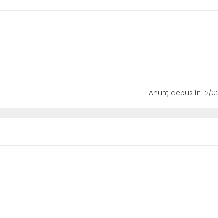
Anunț depus
în 12/0
.