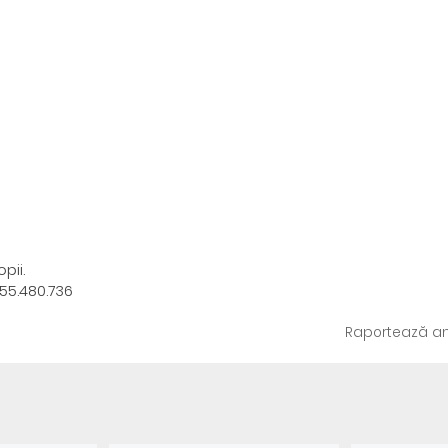
pii.
755.480.736
Raportează an