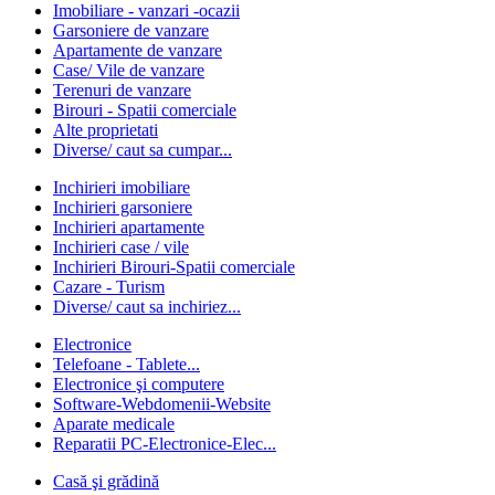
Imobiliare - vanzari -ocazii
Garsoniere de vanzare
Apartamente de vanzare
Case/ Vile de vanzare
Terenuri de vanzare
Birouri - Spatii comerciale
Alte proprietati
Diverse/ caut sa cumpar...
Inchirieri imobiliare
Inchirieri garsoniere
Inchirieri apartamente
Inchirieri case / vile
Inchirieri Birouri-Spatii comerciale
Cazare - Turism
Diverse/ caut sa inchiriez...
Electronice
Telefoane - Tablete...
Electronice şi computere
Software-Webdomenii-Website
Aparate medicale
Reparatii PC-Electronice-Elec...
Casă şi grădină