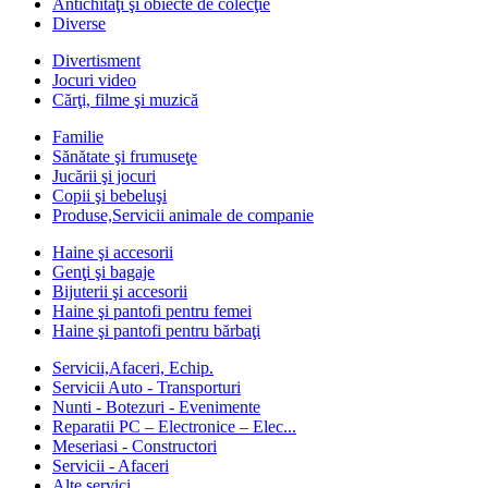
Antichităţi şi obiecte de colecţie
Diverse
Divertisment
Jocuri video
Cărţi, filme şi muzică
Familie
Sănătate şi frumuseţe
Jucării şi jocuri
Copii şi bebeluşi
Produse,Servicii animale de companie
Haine şi accesorii
Genţi şi bagaje
Bijuterii şi accesorii
Haine şi pantofi pentru femei
Haine şi pantofi pentru bărbaţi
Servicii,Afaceri, Echip.
Servicii Auto - Transporturi
Nunti - Botezuri - Evenimente
Reparatii PC – Electronice – Elec...
Meseriasi - Constructori
Servicii - Afaceri
Alte servici