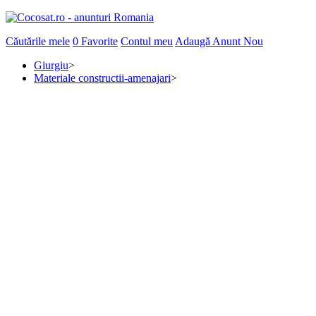
Căutările mele
0
Favorite
Contul meu
Adaugă Anunt Nou
Giurgiu
>
Materiale constructii-amenajari
>