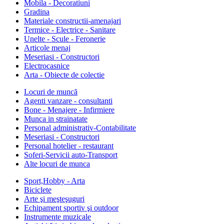
Mobila - Decoratiuni
Gradina
Materiale constructii-amenajari
Termice - Electrice - Sanitare
Unelte - Scule - Feronerie
Articole menaj
Meseriasi - Constructori
Electrocasnice
Arta - Obiecte de colectie
Locuri de muncă
Agenti vanzare - consultanti
Bone - Menajere - Infirmiere
Munca in strainatate
Personal administrativ-Contabilitate
Meseriasi - Constructori
Personal hotelier - restaurant
Soferi-Servicii auto-Transport
Alte locuri de munca
Sport,Hobby - Arta
Biciclete
Arte şi meşteşuguri
Echipament sportiv şi outdoor
Instrumente muzicale