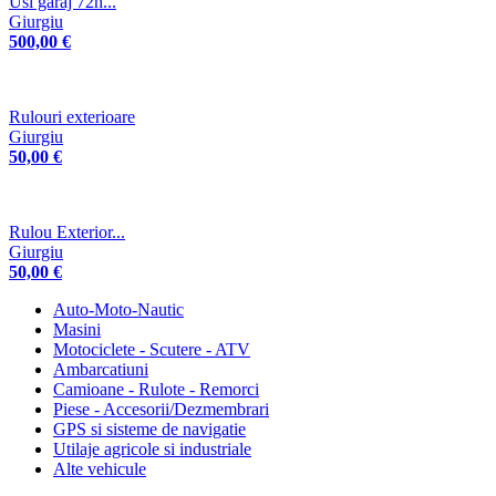
Usi garaj 72h...
Giurgiu
500,00 €
Rulouri exterioare
Giurgiu
50,00 €
Rulou Exterior...
Giurgiu
50,00 €
Auto-Moto-Nautic
Masini
Motociclete - Scutere - ATV
Ambarcatiuni
Camioane - Rulote - Remorci
Piese - Accesorii/Dezmembrari
GPS si sisteme de navigatie
Utilaje agricole si industriale
Alte vehicule