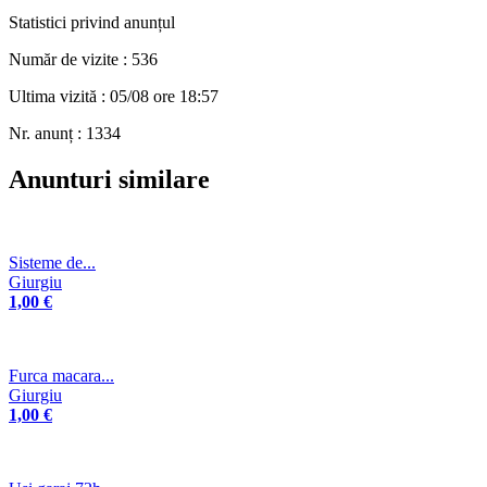
Statistici privind anunțul
Număr de vizite : 536
Ultima vizită : 05/08 ore 18:57
Nr. anunț : 1334
Anunturi similare
Sisteme de...
Giurgiu
1,00 €
Furca macara...
Giurgiu
1,00 €