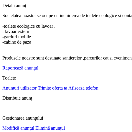
Detalii anunț
Societatea noastra se ocupe cu inchirierea de toalete ecologice si cont
-toalete ecologice cu lavoar ,
- lavoar extern
-garduri mobile
-cabine de paza
Produsele noastre sunt destinate santierelor ,parcurilor cat si evenimen
Raportează anunțul
Toalete
Anunturi utilizator
Trimite oferta ta
Afiseaza telefon
Distribuie anunț
Gestionarea anunțului
Modifică anunțul
Elimină anunțul