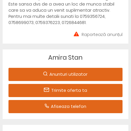
Este sansa dvs de a avea un loc de munca stabil
care sa va aduca un venit suplimentar atractiv.
Pentru mai multe detalii sunati la 0759356724,
0758699073, 0759376223, 0726844681.
Raportează anunțul
Amira Stan
Anunturi utilizator
Trimite oferta ta
Afiseaza telefon