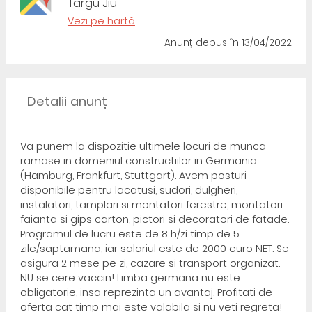
Târgu Jiu
Vezi pe hartă
Anunț depus
în 13/04/2022
Detalii anunț
Va punem la dispozitie ultimele locuri de munca
ramase in domeniul constructiilor in Germania
(Hamburg, Frankfurt, Stuttgart). Avem posturi
disponibile pentru lacatusi, sudori, dulgheri,
instalatori, tamplari si montatori ferestre, montatori
faianta si gips carton, pictori si decoratori de fatade.
Programul de lucru este de 8 h/zi timp de 5
zile/saptamana, iar salariul este de 2000 euro NET. Se
asigura 2 mese pe zi, cazare si transport organizat.
NU se cere vaccin! Limba germana nu este
obligatorie, insa reprezinta un avantaj. Profitati de
oferta cat timp mai este valabila si nu veti regreta!