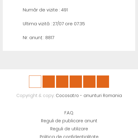
Număr de vizite : 491
Ultima vizită : 27/07 ore 07:35
Nr. anunț : 8817
Copyright & copy;
Cocosat.ro - anunturi Romania
F.A.Q.
Reguli de publicare anunt
Reguli de utilizare
Politica de confidentialitate