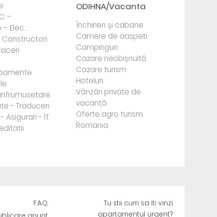
e
ODIHNA/Vacanta
PC –
Închirieri și cabane
– Elec...
Camere de oaspeti
- Constructori
Campinguri
faceri
Cazare neobișnuită
Cazare turism
ipamente
Hoteluri
le
Vânzări private de
e infrumusetare
vacanță
te - Traduceri
Oferte agro turism
- Asigurari - IT
Romania
editatii
F.A.Q.
Tu stii cum sa iti vinzi
apartamentul urgent?
ublicare anunt