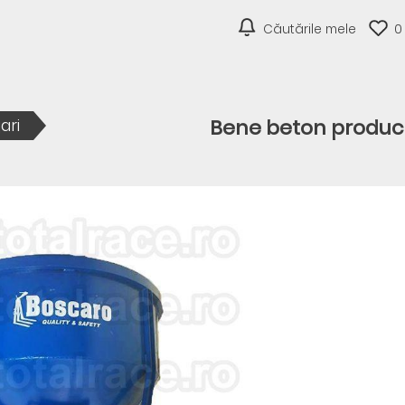
Căutările mele
0
Bene beton producti
ari