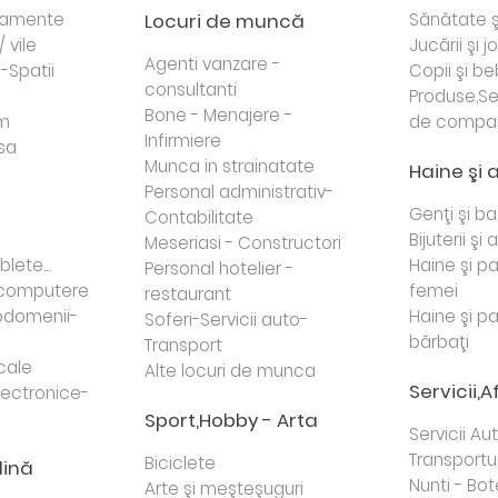
rtamente
Locuri de muncă
Sănătate ş
/ vile
Jucării şi j
Agenti vanzare -
i-Spatii
Copii şi be
consultanti
Produse,Se
Bone - Menajere -
sm
de compa
Infirmiere
sa
Munca in strainatate
Haine şi 
Personal administrativ-
Genţi şi b
Contabilitate
Bijuterii şi
Meseriasi - Constructori
lete...
Haine şi p
Personal hotelier -
i computere
femei
restaurant
domenii-
Haine şi p
Soferi-Servicii auto-
bărbaţi
Transport
cale
Alte locuri de munca
Servicii,A
lectronice-
Sport,Hobby - Arta
Servicii Au
Transportur
Biciclete
dină
Nunti - Bot
Arte şi meşteşuguri