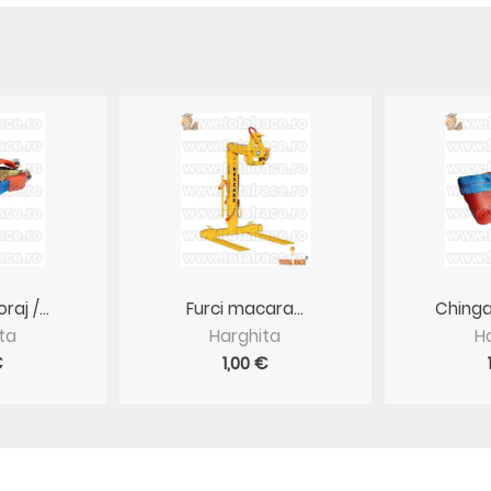
aj /...
Furci macara...
Chinga 
ta
Harghita
H
€
1,00 €