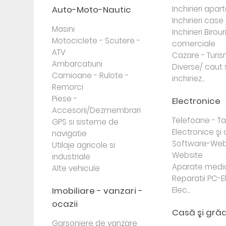
Auto-Moto-Nautic
Inchirieri apa
Inchirieri case 
Masini
Inchirieri Birour
Motociclete - Scutere -
comerciale
ATV
Cazare - Turi
Ambarcatiuni
Diverse/ caut 
Camioane - Rulote -
inchiriez...
Remorci
Piese -
Electronice
Accesorii/Dezmembrari
Telefoane - Tab
GPS si sisteme de
Electronice ş
navigatie
Software-Web
Utilaje agricole si
Website
industriale
Aparate medi
Alte vehicule
Reparatii PC-E
Imobiliare - vanzari -
Elec...
ocazii
Casă şi gră
Garsoniere de vanzare