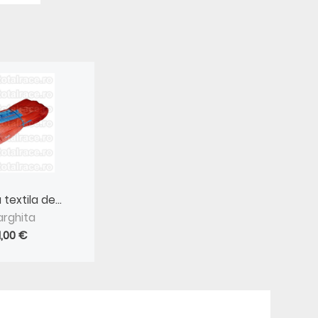
textila de...
arghita
1,00 €