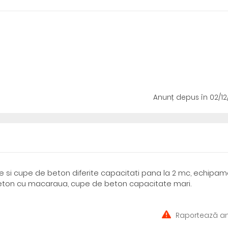
Anunț depus
în 02/1
e si cupe de beton diferite capacitati pana la 2 mc, echipa
beton cu macaraua, cupe de beton capacitate mari.
Raportează an