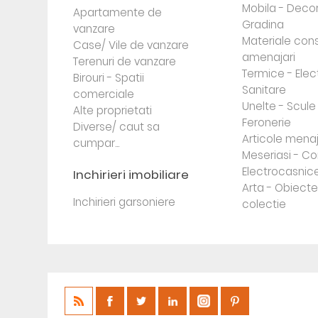
Mobila - Decor
Apartamente de
Gradina
vanzare
Materiale cons
Case/ Vile de vanzare
amenajari
Terenuri de vanzare
Termice - Elec
Birouri - Spatii
Sanitare
comerciale
Unelte - Scule
Alte proprietati
Feronerie
Diverse/ caut sa
Articole mena
cumpar...
Meseriasi - Co
Electrocasnic
Inchirieri imobiliare
Arta - Obiect
Inchirieri garsoniere
colectie