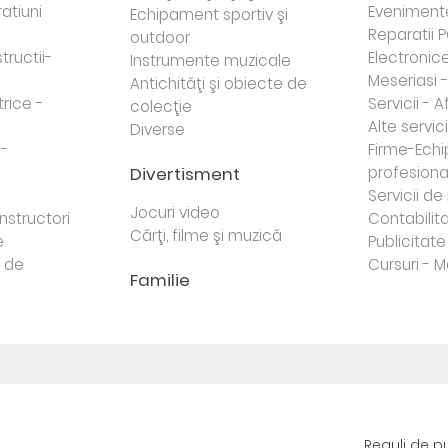
atiuni
Eveniment
Echipament sportiv şi
Reparatii 
outdoor
tructii-
Electronice 
Instrumente muzicale
Meseriasi 
Antichităţi şi obiecte de
trice -
Servicii - A
colecţie
Alte servici
Diverse
 -
Firme-Ech
Divertisment
profesiona
j
Servicii d
Jocuri video
nstructori
Contabilita
Cărţi, filme şi muzică
e
Publicitate 
e de
Cursuri - M
Familie
Reguli de p