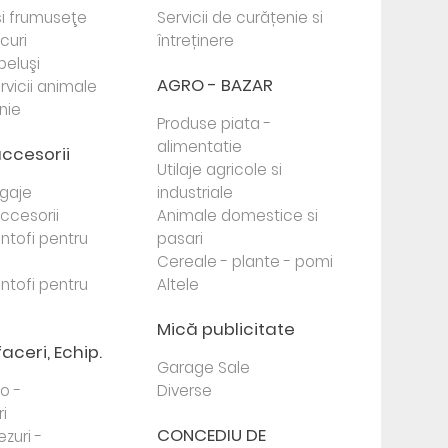
i frumuseţe
Servicii de curățenie si
ocuri
întreținere
beluşi
AGRO - BAZAR
rvicii animale
nie
Produse piata -
alimentatie
accesorii
Utilaje agricole si
agaje
industriale
 accesorii
Animale domestice si
antofi pentru
pasari
Cereale - plante - pomi
antofi pentru
Altele
Mică publicitate
faceri, Echip.
Garage Sale
to -
Diverse
i
CONCEDIU DE
ezuri -