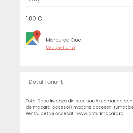
1,00 €
Miercurea Ciuc
Vezi pe hartă
Detalii anunț
Total Race livreaza din stoc sau la comanda ben
de macara, accesorii macara, accesorii turnat 
Pentru detalii accesati: www.lanturimacara.ro