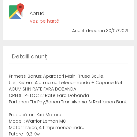
Abrud
Vezi pe hartă
Anunț depus
în 30/07/2021
Detalii anunț
Primesti Bonus: Aparatori Maini, Trusa Scule,
Ulei, Sistem Alarma cu Telecomanda + Capace Roti
ACUM SI IN RATE FARA DOBANDA
CREDIT PE LOC 12 Rate Fara Dobanda
Parteneri Tbi Pay,Banca Transilvania Si Raiffeisen Bank
Producător : Kxd Motors
Model : Warrior Lemon M8
Motor : 125cc, 4 timpi monocilindru
Putere : 9,3 Kw