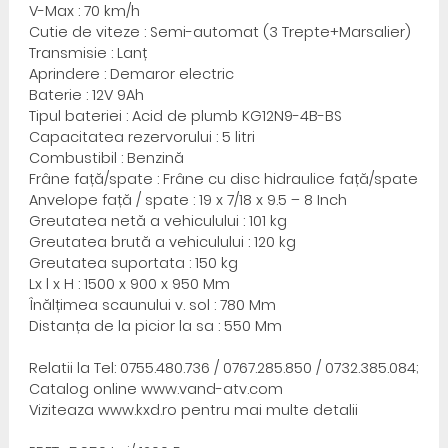
V-Max : 70 km/h
Cutie de viteze : Semi-automat (3 Trepte+Marsalier)
Transmisie : Lanț
Aprindere : Demaror electric
Baterie : 12V 9Ah
Tipul bateriei : Acid de plumb KG12N9-4B-BS
Capacitatea rezervorului : 5 litri
Combustibil : Benzină
Frâne față/spate : Frâne cu disc hidraulice față/spate
Anvelope față / spate : 19 x 7/18 x 9.5 – 8 Inch
Greutatea netă a vehiculului : 101 kg
Greutatea brută a vehiculului : 120 kg
Greutatea suportata : 150 kg
Lx l x H : 1500 x 900 x 950 Mm
Înălțimea scaunului v. sol : 780 Mm
Distanța de la picior la sa : 550 Mm
Relatii la Tel: 0755.480.736 / 0767.285.850 / 0732.385.084;
Catalog online www.vand-atv.com
Viziteaza www.kxd.ro pentru mai multe detalii