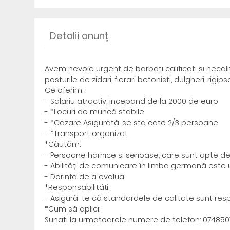
Detalii anunț
Avem nevoie urgent de barbati calificati si necali
posturile de zidari, fierari betonisti, dulgheri, rigip
Ce oferim:
- Salariu atractiv, incepand de la 2000 de euro
- *Locuri de muncă stabile
- *Cazare Asigurată, se sta cate 2/3 persoane
- *Transport organizat
*Căutăm:
- Persoane harnice si serioase, care sunt apte 
- Abilități de comunicare în limba germană este 
- Dorința de a evolua
*Responsabilități:
- Asigură-te că standardele de calitate sunt res
*Cum să aplici:
Sunati la urmatoarele numere de telefon: 074850