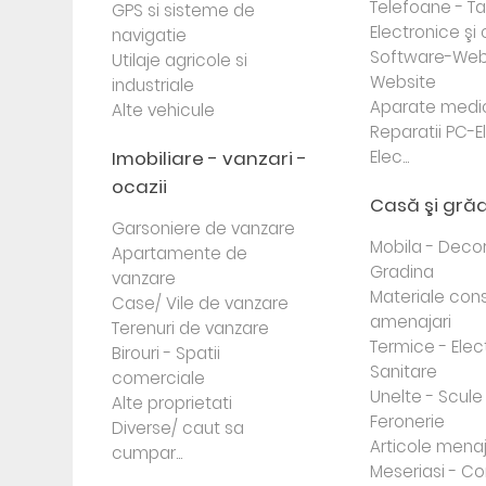
Telefoane - Tab
GPS si sisteme de
Electronice ş
navigatie
Software-Web
Utilaje agricole si
Website
industriale
Aparate medi
Alte vehicule
Reparatii PC-E
Imobiliare - vanzari -
Elec...
ocazii
Casă şi gră
Garsoniere de vanzare
Mobila - Decor
Apartamente de
Gradina
vanzare
Materiale cons
Case/ Vile de vanzare
amenajari
Terenuri de vanzare
Termice - Elec
Birouri - Spatii
Sanitare
comerciale
Unelte - Scule
Alte proprietati
Feronerie
Diverse/ caut sa
Articole mena
cumpar...
Meseriasi - Co