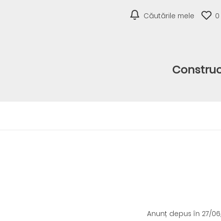
Căutările mele
0
Construc
Anunț depus
în 27/0