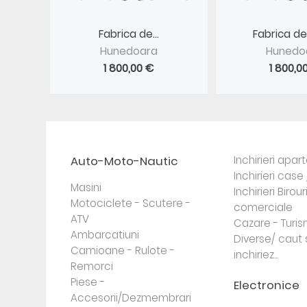
Fabrica de...
Fabrica de
Hunedoara
Hunedo
1 800,00 €
1 800,0
Auto-Moto-Nautic
Inchirieri apa
Inchirieri case 
Masini
Inchirieri Birour
Motociclete - Scutere -
comerciale
ATV
Cazare - Turi
Ambarcatiuni
Diverse/ caut 
Camioane - Rulote -
inchiriez...
Remorci
Piese -
Electronice
Accesorii/Dezmembrari