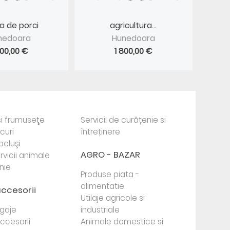
a de porci
agricultura...
nedoara
Hunedoara
800,00 €
1 800,00 €
i frumuseţe
Servicii de curățenie si
ocuri
întreținere
beluşi
AGRO - BAZAR
rvicii animale
nie
Produse piata -
alimentatie
accesorii
Utilaje agricole si
agaje
industriale
 accesorii
Animale domestice si