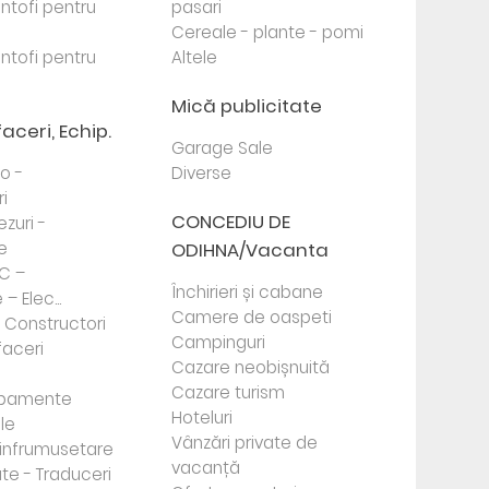
antofi pentru
pasari
Cereale - plante - pomi
antofi pentru
Altele
Mică publicitate
faceri, Echip.
Garage Sale
to -
Diverse
i
CONCEDIU DE
ezuri -
e
ODIHNA/Vacanta
PC –
Închirieri și cabane
– Elec...
Camere de oaspeti
- Constructori
Campinguri
faceri
Cazare neobișnuită
Cazare turism
ipamente
Hoteluri
le
Vânzări private de
e infrumusetare
vacanță
te - Traduceri