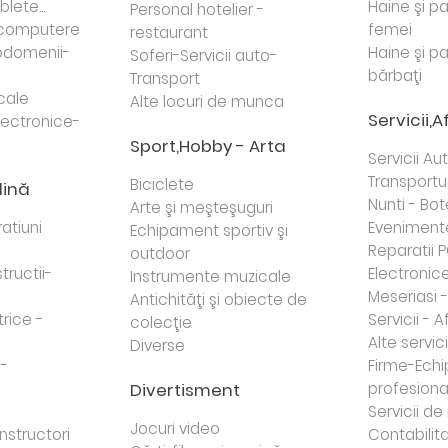
lete...
Haine şi p
Personal hotelier -
i computere
femei
restaurant
domenii-
Haine şi p
Soferi-Servicii auto-
bărbaţi
Transport
cale
Alte locuri de munca
Servicii,A
lectronice-
Sport,Hobby - Arta
Servicii Au
Transportur
Biciclete
dină
Nunti - Bot
Arte şi meşteşuguri
atiuni
Eveniment
Echipament sportiv şi
Reparatii 
outdoor
tructii-
Electronice 
Instrumente muzicale
Meseriasi 
Antichităţi şi obiecte de
trice -
Servicii - A
colecţie
Alte servici
Diverse
 -
Firme-Ech
Divertisment
profesiona
j
Servicii d
Jocuri video
nstructori
Contabilita