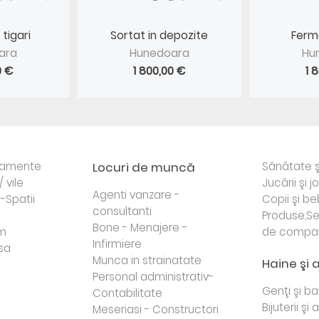
 tigari
Sortat in depozite
Ferm
ara
Hunedoara
Hu
0 €
1 800,00 €
1 
rtamente
Locuri de muncă
Sănătate ş
/ vile
Jucării şi j
Agenti vanzare -
i-Spatii
Copii şi be
consultanti
Produse,Se
Bone - Menajere -
sm
de compa
Infirmiere
sa
Munca in strainatate
Haine şi 
Personal administrativ-
Genţi şi b
Contabilitate
Bijuterii şi
Meseriasi - Constructori