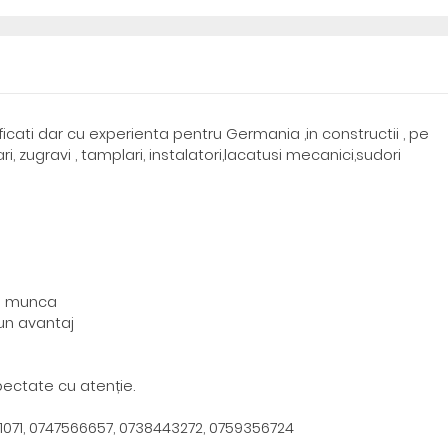
ficati dar cu experienta pentru Germania ,in constructii , pe
sari, zugravi , tamplari, instalatori,lacatusi mecanici,sudori
de munca
un avantaj
pectate cu atenție.
1071, 0747566657, 0738443272, 0759356724