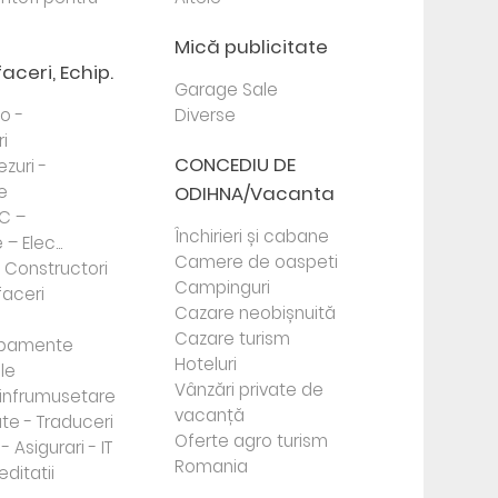
Mică publicitate
faceri, Echip.
Garage Sale
to -
Diverse
i
CONCEDIU DE
ezuri -
e
ODIHNA/Vacanta
PC –
Închirieri și cabane
– Elec...
Camere de oaspeti
- Constructori
Campinguri
faceri
Cazare neobișnuită
Cazare turism
ipamente
Hoteluri
le
Vânzări private de
e infrumusetare
vacanță
te - Traduceri
Oferte agro turism
- Asigurari - IT
Romania
editatii