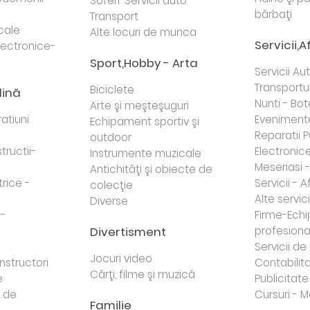
Soferi-Servicii auto-
bărbaţi
Transport
cale
Alte locuri de munca
Servicii,A
lectronice-
Sport,Hobby - Arta
Servicii Au
Transportur
Biciclete
dină
Nunti - Bot
Arte şi meşteşuguri
atiuni
Eveniment
Echipament sportiv şi
Reparatii 
outdoor
tructii-
Electronice 
Instrumente muzicale
Meseriasi 
Antichităţi şi obiecte de
trice -
Servicii - A
colecţie
Alte servici
Diverse
 -
Firme-Ech
Divertisment
profesiona
j
Servicii d
Jocuri video
nstructori
Contabilita
Cărţi, filme şi muzică
e
Publicitate 
e de
Cursuri - M
Familie