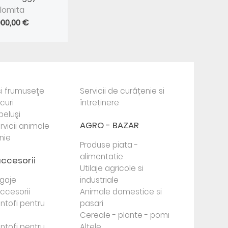
alomita
000,00 €
i frumuseţe
Servicii de curățenie si
ocuri
întreținere
beluşi
AGRO - BAZAR
rvicii animale
nie
Produse piata -
alimentatie
accesorii
Utilaje agricole si
agaje
industriale
 accesorii
Animale domestice si
antofi pentru
pasari
Cereale - plante - pomi
antofi pentru
Altele