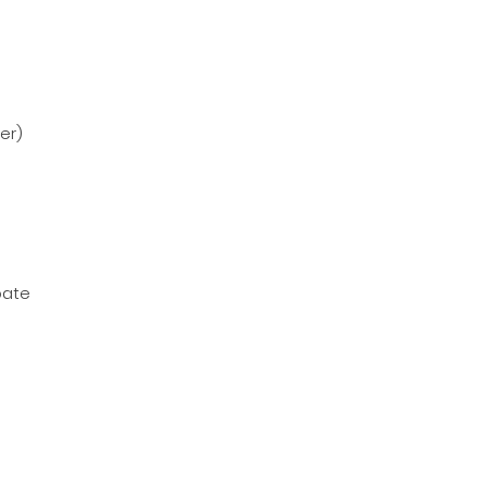
er)
pate