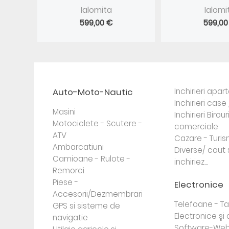
Ialomita
Ialomi
599,00 €
599,00
Auto-Moto-Nautic
Inchirieri apa
Inchirieri case 
Masini
Inchirieri Birour
Motociclete - Scutere -
comerciale
ATV
Cazare - Turi
Ambarcatiuni
Diverse/ caut 
Camioane - Rulote -
inchiriez...
Remorci
Piese -
Electronice
Accesorii/Dezmembrari
Telefoane - Tab
GPS si sisteme de
Electronice ş
navigatie
Software-Web