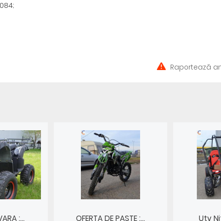
.084;
Raportează an
RA :...
OFERTA DE PASTE :...
Utv Ni