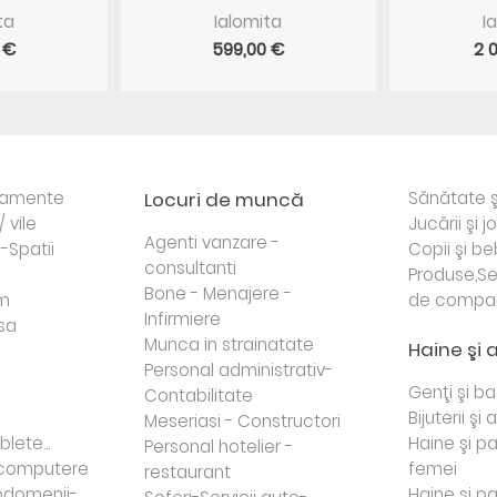
ta
Ialomita
I
 €
599,00 €
2 
rtamente
Locuri de muncă
Sănătate ş
/ vile
Jucării şi j
Agenti vanzare -
i-Spatii
Copii şi be
consultanti
Produse,Se
Bone - Menajere -
sm
de compa
Infirmiere
sa
Munca in strainatate
Haine şi 
Personal administrativ-
Genţi şi b
Contabilitate
Bijuterii şi
Meseriasi - Constructori
lete...
Haine şi p
Personal hotelier -
i computere
femei
restaurant
domenii-
Haine şi p