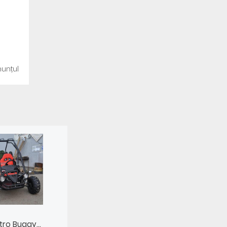
unțul
tro Buggy...