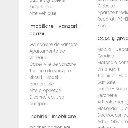
Utilaje agricole si
Website
industriale
Aparate medi
Alte vehicule
Reparatii PC-E
Imobiliare - vanzari -
Elec...
ocazii
Casă şi gră
Garsoniere de vanzare
Mobila - Decor
Apartamente de
Gradina
vanzare
Materiale cons
Case/ Vile de vanzare
amenajari
Terenuri de vanzare
Termice - Elec
Birouri - Spatii
Sanitare
comerciale
Unelte - Scule
Alte proprietati
Feronerie
Diverse/ caut sa
Articole mena
cumpar...
Meseriasi - Co
Electrocasnic
Inchirieri imobiliare
Arta - Obiect
Inchirieri garsoniere