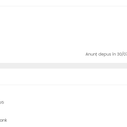
Anunț depus
în 30/0
ti
Bank