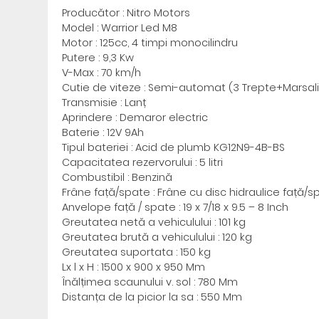
Producător : Nitro Motors
Model : Warrior Led M8
Motor : 125cc, 4 timpi monocilindru
Putere : 9,3 Kw
V-Max : 70 km/h
Cutie de viteze : Semi-automat (3 Trepte+Marsali
Transmisie : Lanț
Aprindere : Demaror electric
Baterie : 12V 9Ah
Tipul bateriei : Acid de plumb KG12N9-4B-BS
Capacitatea rezervorului : 5 litri
Combustibil : Benzină
Frâne față/spate : Frâne cu disc hidraulice față/s
Anvelope față / spate : 19 x 7/18 x 9.5 – 8 Inch
Greutatea netă a vehiculului : 101 kg
Greutatea brută a vehiculului : 120 kg
Greutatea suportata : 150 kg
Lx l x H : 1500 x 900 x 950 Mm
Înălțimea scaunului v. sol : 780 Mm
Distanța de la picior la sa : 550 Mm