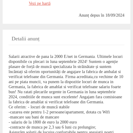
Vezi pe hartă
Anunț depus
în 18/09/2024
Detalii anunț
Salarii atractive de pana la 2000 E/net in Germania. Ultimele locuri
disponibile cu plecari in luna septembrie 2024! Suntem o agenție
plasare de forță de muncă specializata în străinătate și suntem
încântați să oferim oportunități de angajare la fabrica de ambalat si
verificat telefoane din Germania. Firma acreditata,cu vechime de 10
ani pe piata muncii, va punem la dispozitie locuri de munca in
Germania, la fabrica de amablat si verificat telefoane salariu foarte
bun! Nu ratati plecarile urgente in Germania in luna septembrie
2024, conditiile de munca sunt excelente! Angajam fara comisioane
la fabrica de amablat si verificat telefoane din Germania.
Ce oferim: - locuri de muncă stabile
-cazarea este pentru 1-2 persoane/apartament, dotata cu Wifi
-mancare sau bani de mancare
- salariu de la 1800 de euro la 2000 euro
-contracte de munca pe 2,3 sau 6 luni cu prelungire;
Asigurăm soluții de locuire confortabile pentru angajații noștri.