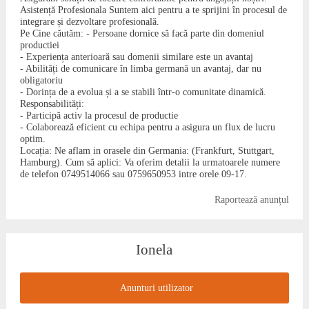
Asistență Profesionala Suntem aici pentru a te sprijini în procesul de
integrare și dezvoltare profesională.
Pe Cine căutăm: - Persoane dornice să facă parte din domeniul
productiei
- Experiența anterioară sau domenii similare este un avantaj
- Abilități de comunicare în limba germană un avantaj, dar nu
obligatoriu
- Dorința de a evolua și a se stabili într-o comunitate dinamică.
Responsabilități:
- Participă activ la procesul de productie
- Colaborează eficient cu echipa pentru a asigura un flux de lucru
optim.
Locația: Ne aflam in orasele din Germania: (Frankfurt, Stuttgart,
Hamburg). Cum să aplici: Va oferim detalii la urmatoarele numere
de telefon 0749514066 sau 0759650953 intre orele 09-17.
Raportează anunțul
Ionela
Anunturi utilizator