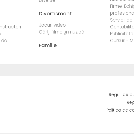
Diverse
 -
Firme-Ech
Divertisment
profesiona
j
Servicii d
Jocuri video
nstructori
Contabilita
Cărţi, filme şi muzică
e
Publicitate 
e de
Cursuri - M
Familie
Reguli de p
Reg
Politica de c