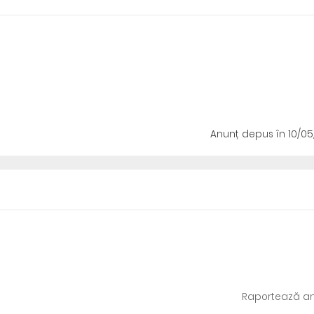
Anunț depus
în 10/0
Raportează an