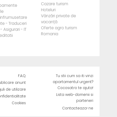
Cazare turism
ipamente
Hoteluri
le
Vânzări private de
e infrumusetare
vacanță
te - Traduceri
Oferte agro turism
- Asigurari - IT
Romania
editatii
F.A.Q.
Tu stii cum sa iti vinzi
apartamentul urgent?
ublicare anunt
Cocosat.ro te ajuta!
uli de utilizare
Lista web-domenii si
onfidentialitate
parteneri
Cookies
Contacteaza-ne