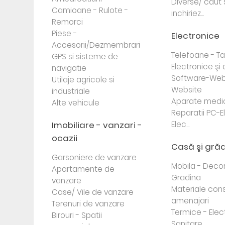
Diverse/ caut 
Camioane - Rulote -
inchiriez...
Remorci
Piese -
Electronice
Accesorii/Dezmembrari
Telefoane - Tab
GPS si sisteme de
Electronice ş
navigatie
Software-Web
Utilaje agricole si
Website
industriale
Aparate medi
Alte vehicule
Reparatii PC-E
Imobiliare - vanzari -
Elec...
ocazii
Casă şi gră
Garsoniere de vanzare
Mobila - Decor
Apartamente de
Gradina
vanzare
Materiale cons
Case/ Vile de vanzare
amenajari
Terenuri de vanzare
Termice - Elec
Birouri - Spatii
Sanitare