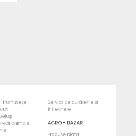
i frumuseţe
Servicii de curățenie si
ocuri
întreținere
beluşi
AGRO - BAZAR
rvicii animale
nie
Produse piata -