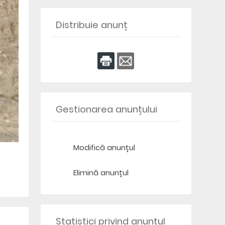
Distribuie anunț
Gestionarea anunțului
Modifică anunțul
Elimină anunțul
Statistici privind anunțul