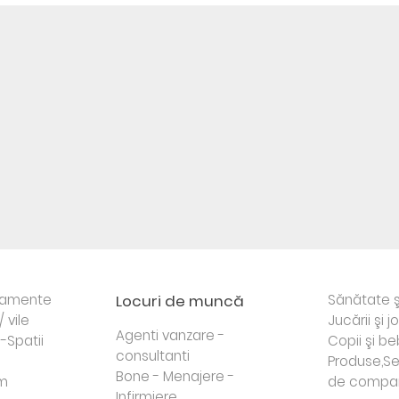
rtamente
Locuri de muncă
Sănătate ş
/ vile
Jucării şi j
Agenti vanzare -
i-Spatii
Copii şi be
consultanti
Produse,Se
Bone - Menajere -
sm
de compa
Infirmiere