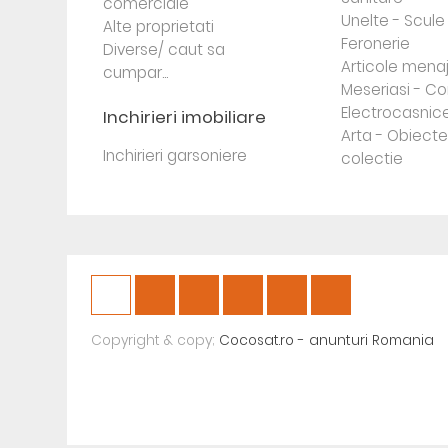
comerciale
Unelte - Scule
Alte proprietati
Feronerie
Diverse/ caut sa
Articole mena
cumpar...
Meseriasi - Co
Electrocasnic
Inchirieri imobiliare
Arta - Obiect
Inchirieri garsoniere
colectie
Copyright & copy;
Cocosat.ro - anunturi Romania