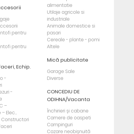
alimentatie
accesorii
Utilaje agricole si
agaje
industriale
 accesorii
Animale domestice si
antofi pentru
pasari
Cereale - plante - pomi
antofi pentru
Altele
Mică publicitate
faceri, Echip.
Garage Sale
to -
Diverse
i
CONCEDIU DE
ezuri -
e
ODIHNA/Vacanta
PC –
Închirieri și cabane
– Elec...
Camere de oaspeti
- Constructori
Campinguri
faceri
Cazare neobișnuită