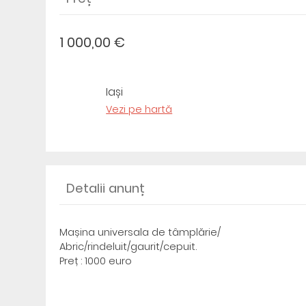
1 000,00 €
Iași
Vezi pe hartă
Detalii anunț
Mașina universala de tâmplărie/
Abric/rindeluit/gaurit/cepuit.
Preț : 1000 euro