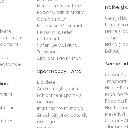
sa
Munca in strainatate
Haine şi 
Personal administrativ-
Genţi şi b
Contabilitate
Bijuterii şi
Meseriasi - Constructori
lete...
Haine şi p
Personal hotelier -
i computere
femei
restaurant
domenii-
Haine şi p
Soferi-Servicii auto-
bărbaţi
Transport
cale
Alte locuri de munca
Servicii,A
lectronice-
Sport,Hobby - Arta
Servicii Au
Transportur
Biciclete
dină
Nunti - Bot
Arte şi meşteşuguri
atiuni
Eveniment
Echipament sportiv şi
Reparatii 
outdoor
tructii-
Electronice 
Instrumente muzicale
Meseriasi 
Antichităţi şi obiecte de
trice -
Servicii - A
colecţie
Alte servici