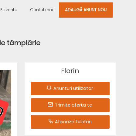
Favorite
Contul meu
ADAUGĂ ANUNT NOU
de tâmplărie
Florin
Anunturi utilizator
Trimite oferta ta
Afiseaza telefon