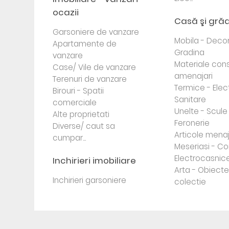
ocazii
Casă şi gră
Garsoniere de vanzare
Mobila - Decor
Apartamente de
Gradina
vanzare
Materiale cons
Case/ Vile de vanzare
amenajari
Terenuri de vanzare
Termice - Elec
Birouri - Spatii
Sanitare
comerciale
Unelte - Scule
Alte proprietati
Feronerie
Diverse/ caut sa
Articole mena
cumpar...
Meseriasi - Co
Electrocasnic
Inchirieri imobiliare
Arta - Obiect
Inchirieri garsoniere
colectie