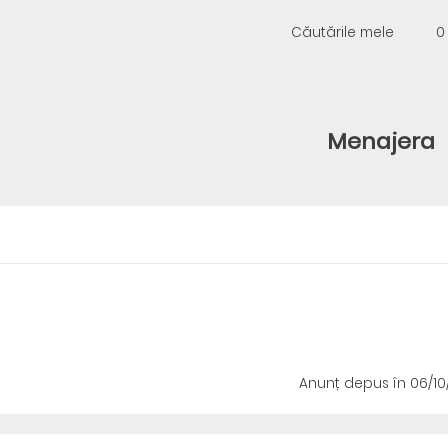
Căutările mele
0
Menajera
Anunț depus
în 06/1