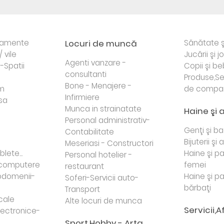
rtamente
Locuri de muncă
Sănătate ş
/ vile
Jucării şi j
Agenti vanzare -
i-Spatii
Copii şi be
consultanti
Produse,Se
Bone - Menajere -
sm
de compa
Infirmiere
sa
Munca in strainatate
Haine şi 
Personal administrativ-
Genţi şi b
Contabilitate
Bijuterii şi
Meseriasi - Constructori
lete...
Haine şi p
Personal hotelier -
i computere
femei
restaurant
domenii-
Haine şi p
Soferi-Servicii auto-
bărbaţi
Transport
cale
Alte locuri de munca
Servicii,A
lectronice-
Sport,Hobby - Arta