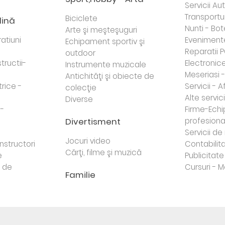
Servicii Au
Transportur
Biciclete
dină
Nunti - Bot
Arte şi meşteşuguri
atiuni
Eveniment
Echipament sportiv şi
Reparatii 
outdoor
tructii-
Electronice 
Instrumente muzicale
Meseriasi 
Antichităţi şi obiecte de
trice -
Servicii - A
colecţie
Alte servici
Diverse
 -
Firme-Ech
Divertisment
profesiona
j
Servicii d
Jocuri video
nstructori
Contabilita
Cărţi, filme şi muzică
e
Publicitate 
e de
Cursuri - M
Familie