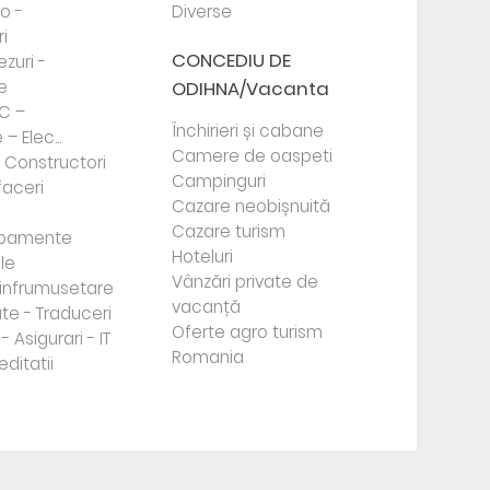
to -
Diverse
i
CONCEDIU DE
ezuri -
e
ODIHNA/Vacanta
PC –
Închirieri și cabane
– Elec...
Camere de oaspeti
- Constructori
Campinguri
faceri
Cazare neobișnuită
Cazare turism
ipamente
Hoteluri
le
Vânzări private de
e infrumusetare
vacanță
te - Traduceri
Oferte agro turism
- Asigurari - IT
Romania
editatii