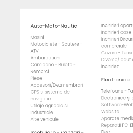
Auto-Moto-Nautic
Inchirieri apa
Inchirieri case 
Masini
Inchirieri Birour
Motociclete - Scutere -
comerciale
ATV
Cazare - Turi
Ambarcatiuni
Diverse/ caut 
Camioane - Rulote -
inchiriez...
Remorci
Piese -
Electronice
Accesorii/Dezmembrari
Telefoane - Tab
GPS si sisteme de
Electronice ş
navigatie
Software-Web
Utilaje agricole si
Website
industriale
Aparate medi
Alte vehicule
Reparatii PC-E
Imobiliare - vanzari -
Elec...