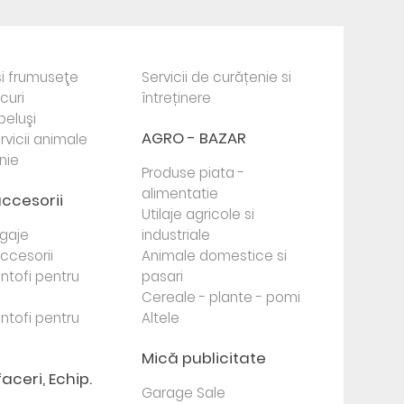
i frumuseţe
Servicii de curățenie si
ocuri
întreținere
beluşi
AGRO - BAZAR
rvicii animale
nie
Produse piata -
alimentatie
accesorii
Utilaje agricole si
agaje
industriale
 accesorii
Animale domestice si
antofi pentru
pasari
Cereale - plante - pomi
antofi pentru
Altele
Mică publicitate
faceri, Echip.
Garage Sale