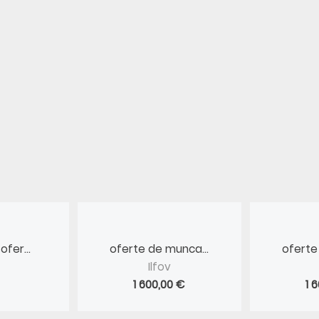
fer...
oferte de munca...
oferte
Ilfov
1 600,00 €
1 